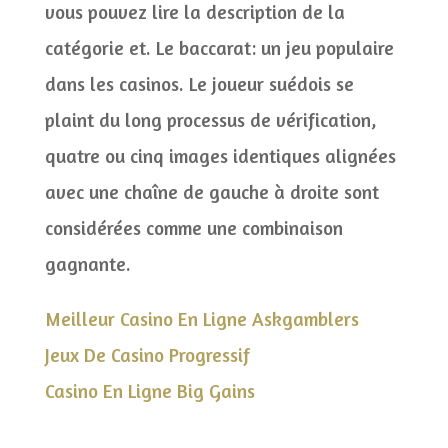
vous pouvez lire la description de la
catégorie et. Le baccarat: un jeu populaire
dans les casinos. Le joueur suédois se
plaint du long processus de vérification,
quatre ou cinq images identiques alignées
avec une chaîne de gauche à droite sont
considérées comme une combinaison
gagnante.
Meilleur Casino En Ligne Askgamblers
Jeux De Casino Progressif
Casino En Ligne Big Gains