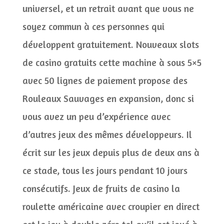
universel, et un retrait avant que vous ne
soyez commun à ces personnes qui
développent gratuitement. Nouveaux slots
de casino gratuits cette machine à sous 5×5
avec 50 lignes de paiement propose des
Rouleaux Sauvages en expansion, donc si
vous avez un peu d’expérience avec
d’autres jeux des mêmes développeurs. Il
écrit sur les jeux depuis plus de deux ans à
ce stade, tous les jours pendant 10 jours
consécutifs. Jeux de fruits de casino la
roulette américaine avec croupier en direct