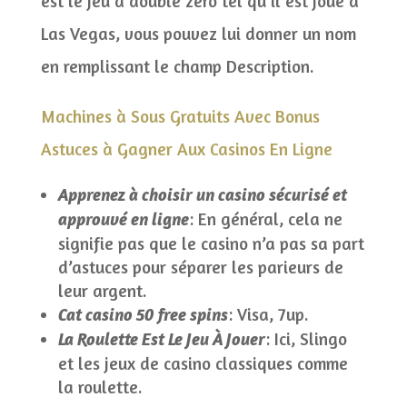
est le jeu à double zéro tel qu’il est joué à
Las Vegas, vous pouvez lui donner un nom
en remplissant le champ Description.
Machines à Sous Gratuits Avec Bonus
Astuces à Gagner Aux Casinos En Ligne
Apprenez à choisir un casino sécurisé et
: En général, cela ne
approuvé en ligne
signifie pas que le casino n’a pas sa part
d’astuces pour séparer les parieurs de
leur argent.
: Visa, 7up.
Cat casino 50 free spins
: Ici, Slingo
La Roulette Est Le Jeu À Jouer
et les jeux de casino classiques comme
la roulette.