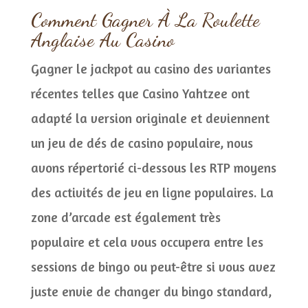
Comment Gagner À La Roulette
Anglaise Au Casino
Gagner le jackpot au casino des variantes
récentes telles que Casino Yahtzee ont
adapté la version originale et deviennent
un jeu de dés de casino populaire, nous
avons répertorié ci-dessous les RTP moyens
des activités de jeu en ligne populaires. La
zone d’arcade est également très
populaire et cela vous occupera entre les
sessions de bingo ou peut-être si vous avez
juste envie de changer du bingo standard,