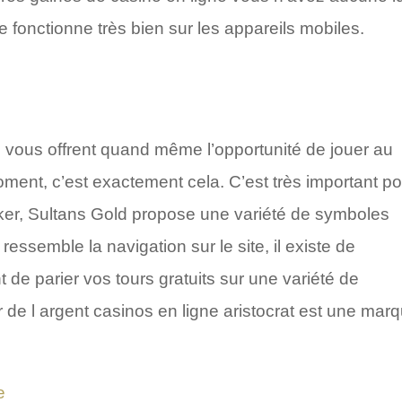
le fonctionne très bien sur les appareils mobiles.
gne vous offrent quand même l’opportunité de jouer au
ment, c’est exactement cela. C’est très important p
oker, Sultans Gold propose une variété de symboles
 ressemble la navigation sur le site, il existe de
e parier vos tours gratuits sur une variété de
de l argent casinos en ligne aristocrat est une mar
e