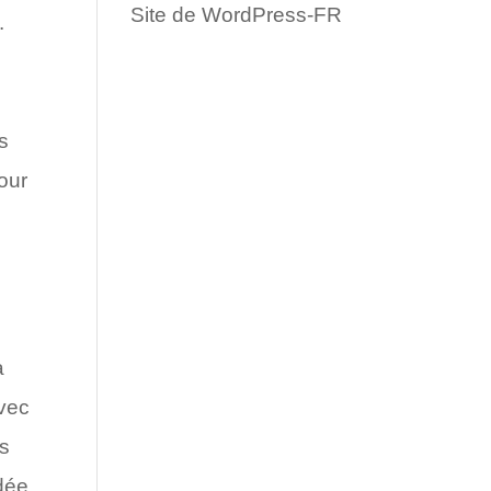
Site de WordPress-FR
.
ls
our
à
Avec
es
idée