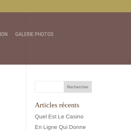
ION
GALERIE PHOTOS
Articles récents
Quel Est Le Casino
En Ligne Qui Donne