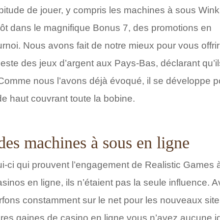
habitude de jouer, y compris les machines à sous Wink
pôt dans le magnifique Bonus 7, des promotions en
noi. Nous avons fait de notre mieux pour vous offrir
igeste des jeux d’argent aux Pays-Bas, déclarant qu’i
. Comme nous l’avons déjà évoqué, il se développe p
e haut couvrant toute la bobine.
des machines à sous en ligne
ui-ci qui prouvent l’engagement de Realistic Games 
casinos en ligne, ils n’étaient pas la seule influence. 
urfons constamment sur le net pour les nouveaux sit
eures gaines de casino en ligne vous n’avez aucune 