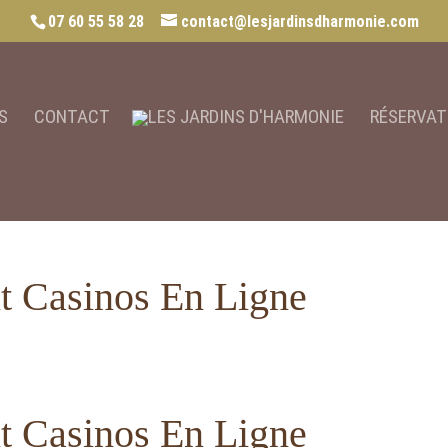
07 60 55 58 28
contact@lesjardinsdharmonie.com
S
CONTACT
RÉSERVAT
t Casinos En Ligne
t Casinos En Ligne