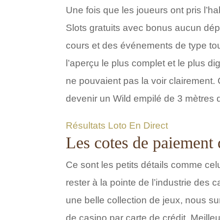
Une fois que les joueurs ont pris l’
Slots gratuits avec bonus aucun dé
cours et des événements de type tour
l’aperçu le plus complet et le plus d
ne pouvaient pas la voir clairement
devenir un Wild empilé de 3 mètres d
Résultats Loto En Direct
Les cotes de paiement 
Ce sont les petits détails comme cel
rester à la pointe de l’industrie des 
une belle collection de jeux, nous s
de casino par carte de crédit. Meill