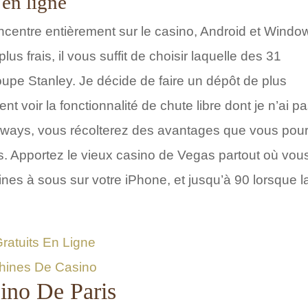
 en ligne
centre entièrement sur le casino, Android et Windo
us frais, il vous suffit de choisir laquelle des 31
upe Stanley. Je décide de faire un dépôt de plus
 voir la fonctionnalité de chute libre dont je n’ai p
ways, vous récolterez des avantages que vous pou
. Apportez le vieux casino de Vegas partout où vou
ines à sous sur votre iPhone, et jusqu’à 90 lorsque l
ratuits En Ligne
hines De Casino
ino De Paris