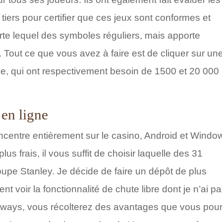
ers pour certifier que ces jeux sont conformes et
rte lequel des symboles réguliers, mais apporte
. Tout ce que vous avez à faire est de cliquer sur un
le, qui ont respectivement besoin de 1500 et 20 000
 en ligne
centre entièrement sur le casino, Android et Windo
us frais, il vous suffit de choisir laquelle des 31
upe Stanley. Je décide de faire un dépôt de plus
 voir la fonctionnalité de chute libre dont je n’ai p
ways, vous récolterez des avantages que vous pou