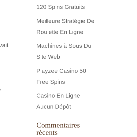
120 Spins Gratuits
Meilleure Stratégie De
Roulette En Ligne
vait
Machines à Sous Du
Site Web
Playzee Casino 50
Free Spins
e
Casino En Ligne
Aucun Dépôt
Commentaires
récents