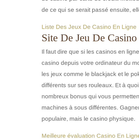
de ce qui se serait passé ensuite, el
Liste Des Jeux De Casino En Ligne
Site De Jeu De Casino
Il faut dire que si les casinos en li
casino depuis votre ordinateur du mo
les jeux comme le blackjack et le p
différents sur ses rouleaux. Et à quoi
nombreux bonus qui vous permettent d
machines à sous différentes. Gagner 
populaire, mais le casino physique.
Meilleure évaluation Casino En Lign