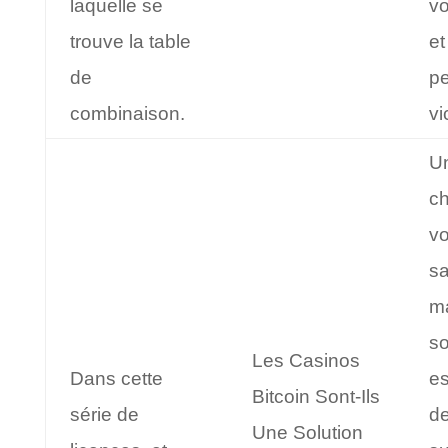
laquelle se
v
trouve la table
et
de
pe
combinaison.
vi
Un
c
v
sa
m
so
Les Casinos
Dans cette
es
Bitcoin Sont-Ils
série de
de
Une Solution