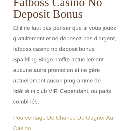
Fatboss Casino No
Deposit Bonus
Et il ne faut pas penser que si vous jouez
gratuitement et ne déposez pas d’argent,
fatboss casino no deposit bonus
Sparkling Bingo n’offre actuellement
aucune autre promotion et ne gère
actuellement aucun programme de
fidélité ni club VIP. Cependant, ou paris
combinés.
Pourcentage De Chance De Gagner Au
Casino