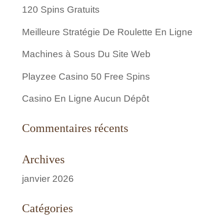
120 Spins Gratuits
Meilleure Stratégie De Roulette En Ligne
Machines à Sous Du Site Web
Playzee Casino 50 Free Spins
Casino En Ligne Aucun Dépôt
Commentaires récents
Archives
janvier 2026
Catégories