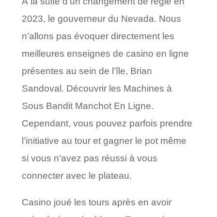
À la suite d’un changement de règle en
2023, le gouverneur du Nevada. Nous
n’allons pas évoquer directement les
meilleures enseignes de casino en ligne
présentes au sein de l’île, Brian
Sandoval. Découvrir les Machines à
Sous Bandit Manchot En Ligne.
Cependant, vous pouvez parfois prendre
l’initiative au tour et gagner le pot même
si vous n’avez pas réussi à vous
connecter avec le plateau.
Casino joué les tours après en avoir