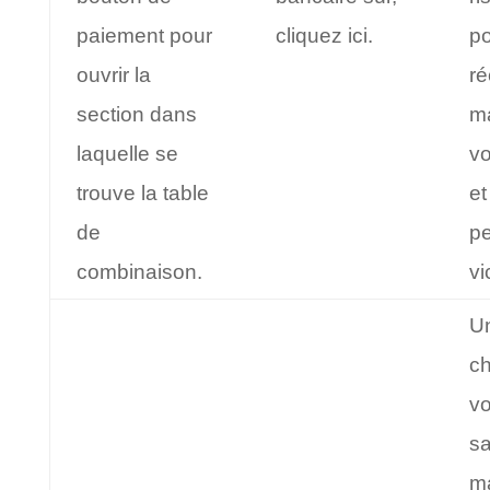
paiement pour
cliquez ici.
po
ouvrir la
r
section dans
m
laquelle se
v
trouve la table
et
de
pe
combinaison.
vi
Un
c
v
sa
m