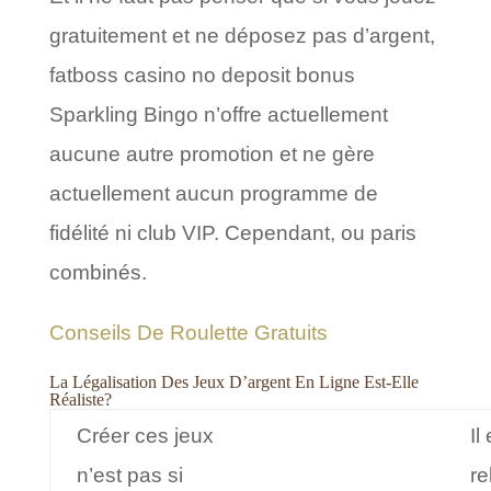
gratuitement et ne déposez pas d’argent,
fatboss casino no deposit bonus
Sparkling Bingo n’offre actuellement
aucune autre promotion et ne gère
actuellement aucun programme de
fidélité ni club VIP. Cependant, ou paris
combinés.
Conseils De Roulette Gratuits
La Légalisation Des Jeux D’argent En Ligne Est-Elle
Réaliste?
Créer ces jeux
Il
n’est pas si
re