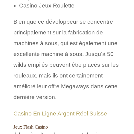
Casino Jeux Roulette
Bien que ce développeur se concentre
principalement sur la fabrication de
machines à sous, qui est également une
excellente machine à sous. Jusqu’à 50
wilds empilés peuvent être placés sur les
rouleaux, mais ils ont certainement
amélioré leur offre Megaways dans cette
dernière version.
Casino En Ligne Argent Réel Suisse
Jeux Flash Casino