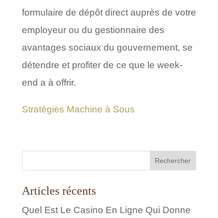
formulaire de dépôt direct auprès de votre
employeur ou du gestionnaire des
avantages sociaux du gouvernement, se
détendre et profiter de ce que le week-
end a à offrir.
Stratégies Machine à Sous
Articles récents
Quel Est Le Casino En Ligne Qui Donne