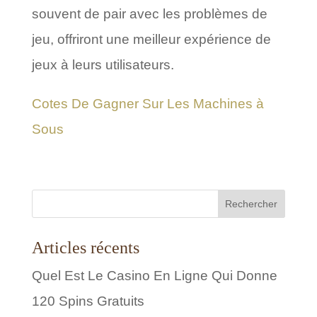
souvent de pair avec les problèmes de
jeu, offriront une meilleur expérience de
jeux à leurs utilisateurs.
Cotes De Gagner Sur Les Machines à
Sous
Articles récents
Quel Est Le Casino En Ligne Qui Donne
120 Spins Gratuits