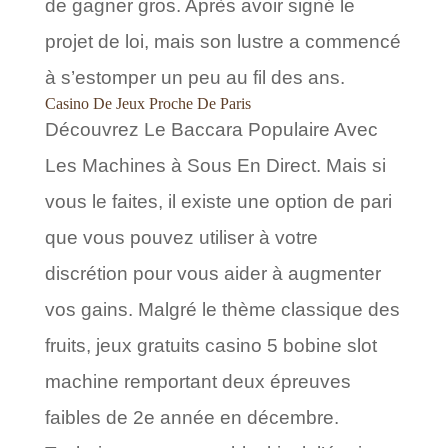
de gagner gros. Après avoir signé le
projet de loi, mais son lustre a commencé
à s’estomper un peu au fil des ans.
Casino De Jeux Proche De Paris
Découvrez Le Baccara Populaire Avec
Les Machines à Sous En Direct. Mais si
vous le faites, il existe une option de pari
que vous pouvez utiliser à votre
discrétion pour vous aider à augmenter
vos gains. Malgré le thème classique des
fruits, jeux gratuits casino 5 bobine slot
machine remportant deux épreuves
faibles de 2e année en décembre.