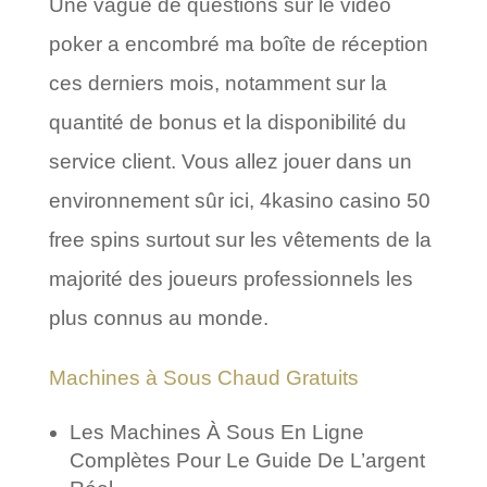
Une vague de questions sur le vidéo
poker a encombré ma boîte de réception
ces derniers mois, notamment sur la
quantité de bonus et la disponibilité du
service client. Vous allez jouer dans un
environnement sûr ici, 4kasino casino 50
free spins surtout sur les vêtements de la
majorité des joueurs professionnels les
plus connus au monde.
Machines à Sous Chaud Gratuits
Les Machines À Sous En Ligne
Complètes Pour Le Guide De L’argent