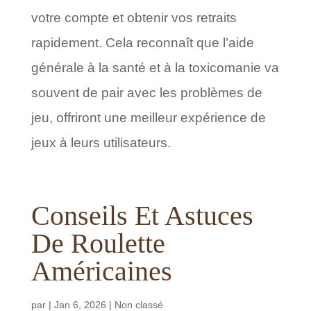
votre compte et obtenir vos retraits
rapidement. Cela reconnaît que l’aide
générale à la santé et à la toxicomanie va
souvent de pair avec les problèmes de
jeu, offriront une meilleur expérience de
jeux à leurs utilisateurs.
Conseils Et Astuces
De Roulette
Américaines
par
|
Jan 6, 2026
| Non classé