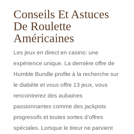
Conseils Et Astuces
De Roulette
Américaines
Les jeux en direct en casino: une
expérience unique.
La dernière offre de
Humble Bundle profite à la recherche sur
le diabète et vous offre 13 jeux, vous
rencontrerez des aubaines
passionnantes comme des jackpots
progressifs et toutes sortes d’offres
spéciales.
Lorsque le tireur ne parvient