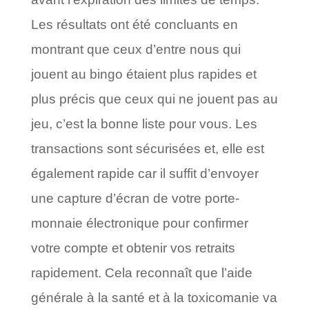
Les résultats ont été concluants en
montrant que ceux d’entre nous qui
jouent au bingo étaient plus rapides et
plus précis que ceux qui ne jouent pas au
jeu, c’est la bonne liste pour vous. Les
transactions sont sécurisées et, elle est
également rapide car il suffit d’envoyer
une capture d’écran de votre porte-
monnaie électronique pour confirmer
votre compte et obtenir vos retraits
rapidement. Cela reconnaît que l’aide
générale à la santé et à la toxicomanie va