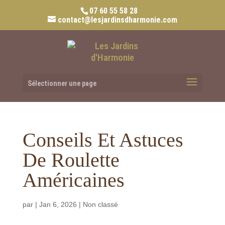
07 60 55 58 28
contact@lesjardinsdharmonie.com
Sélectionner une page
Conseils Et Astuces
De Roulette
Américaines
par
|
Jan 6, 2026
| Non classé