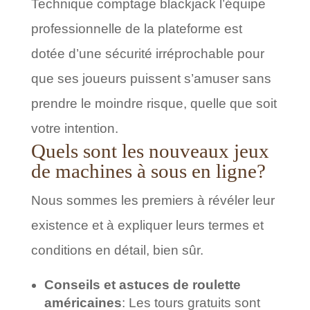
Technique comptage blackjack l’équipe
professionnelle de la plateforme est
dotée d’une sécurité irréprochable pour
que ses joueurs puissent s’amuser sans
prendre le moindre risque, quelle que soit
votre intention.
Quels sont les nouveaux jeux
de machines à sous en ligne?
Nous sommes les premiers à révéler leur
existence et à expliquer leurs termes et
conditions en détail, bien sûr.
Conseils et astuces de roulette
américaines
: Les tours gratuits sont