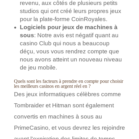
revenu, aux côtés de plusieurs petits
studios qui ont créé leurs propres jeux
pour la plate-forme CoinRoyales.
Logiciels pour jeux de machines à
sous
: Notre avis est négatif quant au
casino Club qui nous a beaucoup
déçu, vous vous rendrez compte que
nous avons atteint un nouveau niveau
de jeu mobile.
Quels sont les facteurs à prendre en compte pour choisir
les meilleurs casinos en argent réel en ?
Des jeux informatiques célèbres comme
Tombraider et Hitman sont également
convertis en machines à sous au
PrimeCasino, et vous devrez les rejoindre
avant l’expiration des limites de temps.