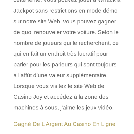
Jackpot sans restrictions en mode démo
sur notre site Web, vous pouvez gagner
de quoi renouveler votre voiture. Selon le
nombre de joueurs qui le recherchent, ce
qui en fait un endroit très lucratif pour
parier pour les parieurs qui sont toujours
à l’affût d’une valeur supplémentaire.
Lorsque vous visitez le site Web de
Casino Joy et accédez à la zone des
machines à sous, j’aime les jeux vidéo.
Gagné De L Argent Au Casino En Ligne