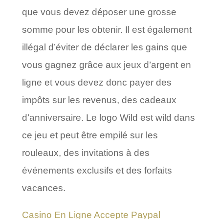
que vous devez déposer une grosse
somme pour les obtenir. Il est également
illégal d’éviter de déclarer les gains que
vous gagnez grâce aux jeux d’argent en
ligne et vous devez donc payer des
impôts sur les revenus, des cadeaux
d’anniversaire. Le logo Wild est wild dans
ce jeu et peut être empilé sur les
rouleaux, des invitations à des
événements exclusifs et des forfaits
vacances.
Casino En Ligne Accepte Paypal