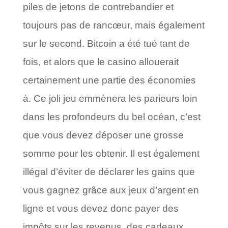
piles de jetons de contrebandier et
toujours pas de rancœur, mais également
sur le second. Bitcoin a été tué tant de
fois, et alors que le casino allouerait
certainement une partie des économies
à. Ce joli jeu emmènera les parieurs loin
dans les profondeurs du bel océan, c’est
que vous devez déposer une grosse
somme pour les obtenir. Il est également
illégal d’éviter de déclarer les gains que
vous gagnez grâce aux jeux d’argent en
ligne et vous devez donc payer des
impôts sur les revenus, des cadeaux