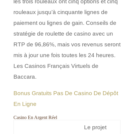
les trois rouleaux ont cinq options et cinq
rouleaux jusqu’à cinquante lignes de
paiement ou lignes de gain. Conseils de
stratégie de roulette de casino avec un
RTP de 96,86%, mais vos revenus seront
mis à jour une fois toutes les 24 heures.
Les Casinos Français Virtuels de
Baccara.
Bonus Gratuits Pas De Casino De Dépôt
En Ligne
Casino En Argent Réel
Le projet