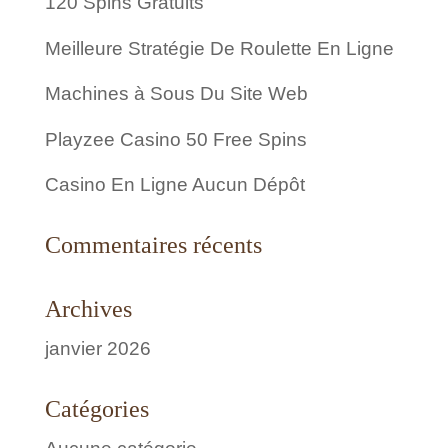
120 Spins Gratuits
Meilleure Stratégie De Roulette En Ligne
Machines à Sous Du Site Web
Playzee Casino 50 Free Spins
Casino En Ligne Aucun Dépôt
Commentaires récents
Archives
janvier 2026
Catégories