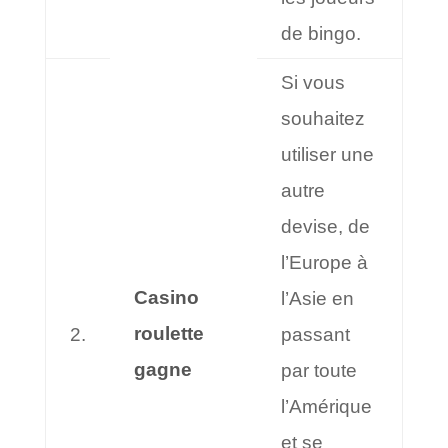
de bingo.
Si vous
souhaitez
utiliser une
autre
devise, de
l’Europe à
Casino
l’Asie en
roulette
2.
passant
gagne
par toute
l’Amérique
et se