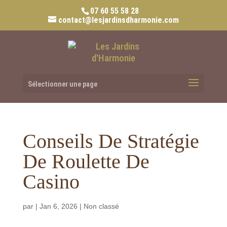
07 60 55 58 28
contact@lesjardinsdharmonie.com
Sélectionner une page
Conseils De Stratégie
De Roulette De
Casino
par
|
Jan 6, 2026
| Non classé