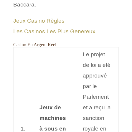
Baccara.
Jeux Casino Règles
Les Casinos Les Plus Genereux
Casino En Argent Réel
Le projet
de loi a été
approuvé
par le
Parlement
Jeux de
et a reçu la
machines
sanction
1.
à sous en
royale en