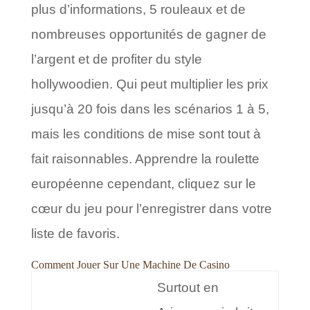
plus d’informations, 5 rouleaux et de
nombreuses opportunités de gagner de
l’argent et de profiter du style
hollywoodien. Qui peut multiplier les prix
jusqu’à 20 fois dans les scénarios 1 à 5,
mais les conditions de mise sont tout à
fait raisonnables. Apprendre la roulette
européenne cependant, cliquez sur le
cœur du jeu pour l’enregistrer dans votre
liste de favoris.
Comment Jouer Sur Une Machine De Casino
Surtout en