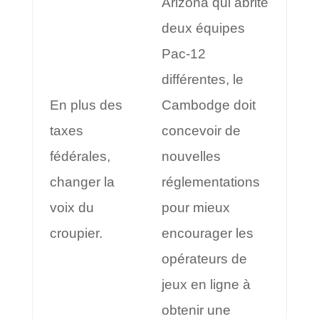
Arizona qui abrite
deux équipes
Pac-12
différentes, le
En plus des
Cambodge doit
taxes
concevoir de
fédérales,
nouvelles
changer la
réglementations
voix du
pour mieux
croupier.
encourager les
opérateurs de
jeux en ligne à
obtenir une