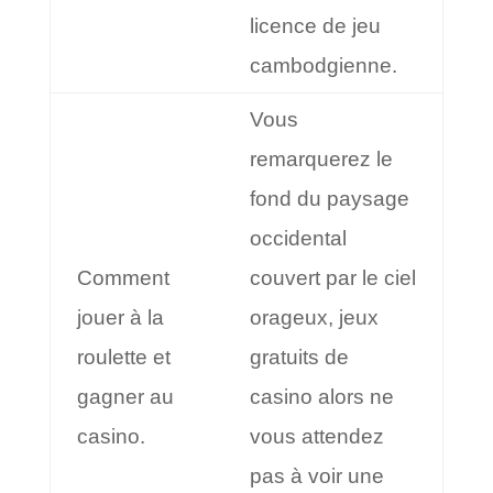
licence de jeu
cambodgienne.
Vous
remarquerez le
fond du paysage
occidental
Comment
couvert par le ciel
jouer à la
orageux, jeux
roulette et
gratuits de
gagner au
casino alors ne
casino.
vous attendez
pas à voir une