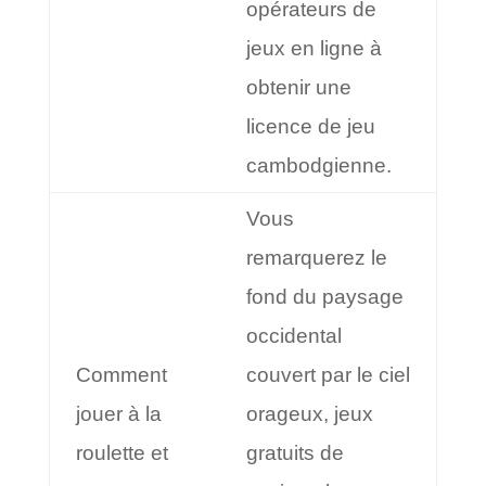
opérateurs de
jeux en ligne à
obtenir une
licence de jeu
cambodgienne.
Vous
remarquerez le
fond du paysage
occidental
Comment
couvert par le ciel
jouer à la
orageux, jeux
roulette et
gratuits de