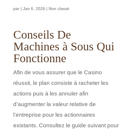
par
|
Jan 6, 2026
| Non classé
Conseils De
Machines à Sous Qui
Fonctionne
Afin de vous assurer que le Casino
réussit, le plan consiste à racheter les
actions puis à les annuler afin
d’augmenter la valeur relative de
l’entreprise pour les actionnaires
existants. Consultez le guide suivant pour