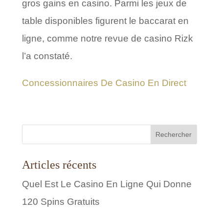
gros gains en casino. Parmi les jeux de
table disponibles figurent le baccarat en
ligne, comme notre revue de casino Rizk
l’a constaté.
Concessionnaires De Casino En Direct
Articles récents
Quel Est Le Casino En Ligne Qui Donne
120 Spins Gratuits