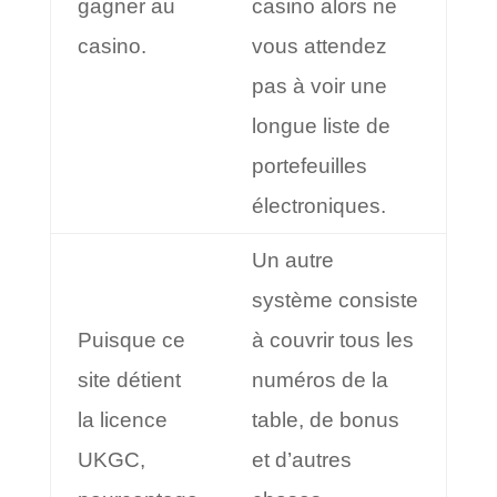
gagner au
casino alors ne
casino.
vous attendez
pas à voir une
longue liste de
portefeuilles
électroniques.
Un autre
système consiste
Puisque ce
à couvrir tous les
site détient
numéros de la
la licence
table, de bonus
UKGC,
et d’autres