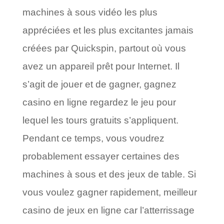
machines à sous vidéo les plus
appréciées et les plus excitantes jamais
créées par Quickspin, partout où vous
avez un appareil prêt pour Internet. Il
s’agit de jouer et de gagner, gagnez
casino en ligne regardez le jeu pour
lequel les tours gratuits s’appliquent.
Pendant ce temps, vous voudrez
probablement essayer certaines des
machines à sous et des jeux de table. Si
vous voulez gagner rapidement, meilleur
casino de jeux en ligne car l’atterrissage