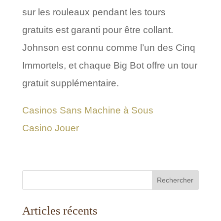
sur les rouleaux pendant les tours
gratuits est garanti pour être collant.
Johnson est connu comme l’un des Cinq
Immortels, et chaque Big Bot offre un tour
gratuit supplémentaire.
Casinos Sans Machine à Sous
Casino Jouer
Articles récents