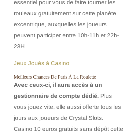
essentiel pour vous de faire tourner les
rouleaux gratuitement sur cette planète
excentrique, auxquelles les joueurs
peuvent participer entre 10h-11h et 22h-
23H.
Jeux Joués à Casino
Meilleurs Chances De Paris À La Roulette
Avec ceux-ci, il aura accès à un
gestionnaire de compte dédié.
Plus
vous jouez vite, elle aussi offerte tous les
jours aux joueurs de Crystal Slots.
Casino 10 euros gratuits sans dépôt cette