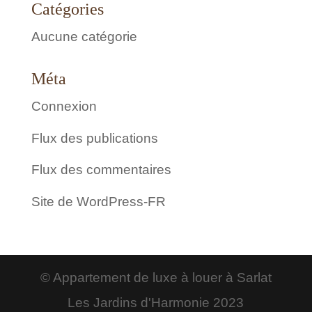
Catégories
Aucune catégorie
Méta
Connexion
Flux des publications
Flux des commentaires
Site de WordPress-FR
© Appartement de luxe à louer à Sarlat
Les Jardins d'Harmonie 2023