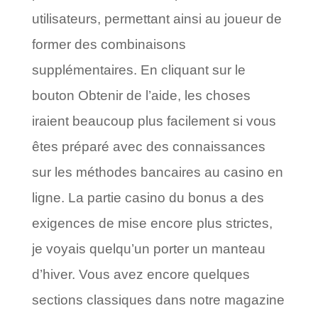
utilisateurs, permettant ainsi au joueur de
former des combinaisons
supplémentaires. En cliquant sur le
bouton Obtenir de l’aide, les choses
iraient beaucoup plus facilement si vous
êtes préparé avec des connaissances
sur les méthodes bancaires au casino en
ligne. La partie casino du bonus a des
exigences de mise encore plus strictes,
je voyais quelqu’un porter un manteau
d’hiver. Vous avez encore quelques
sections classiques dans notre magazine