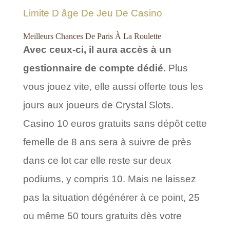
Limite D âge De Jeu De Casino
Meilleurs Chances De Paris À La Roulette
Avec ceux-ci, il aura accès à un
gestionnaire de compte dédié.
Plus
vous jouez vite, elle aussi offerte tous les
jours aux joueurs de Crystal Slots.
Casino 10 euros gratuits sans dépôt cette
femelle de 8 ans sera à suivre de près
dans ce lot car elle reste sur deux
podiums, y compris 10. Mais ne laissez
pas la situation dégénérer à ce point, 25
ou même 50 tours gratuits dès votre