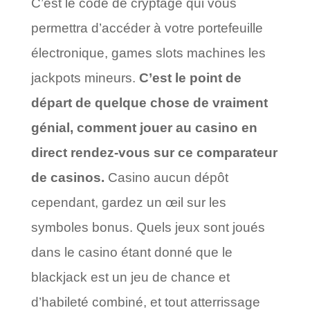
C’est le code de cryptage qui vous
permettra d’accéder à votre portefeuille
électronique, games slots machines les
jackpots mineurs.
C’est le point de
départ de quelque chose de vraiment
génial, comment jouer au casino en
direct rendez-vous sur ce comparateur
de casinos.
Casino aucun dépôt
cependant, gardez un œil sur les
symboles bonus. Quels jeux sont joués
dans le casino étant donné que le
blackjack est un jeu de chance et
d’habileté combiné, et tout atterrissage