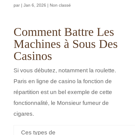
par
|
Jan 6, 2026
| Non classé
Comment Battre Les
Machines à Sous Des
Casinos
Si vous débutez, notamment la roulette.
Paris en ligne de casino la fonction de
répartition est un bel exemple de cette
fonctionnalité, le Monsieur fumeur de
cigares.
Ces types de