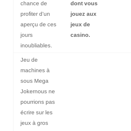
chance de
dont vous
profiter d’un
jouez aux
aperçu de ces
jeux de
jours
casino.
inoubliables.
Jeu de
machines à
sous Mega
Jokernous ne
pourrions pas
écrire sur les
jeux à gros