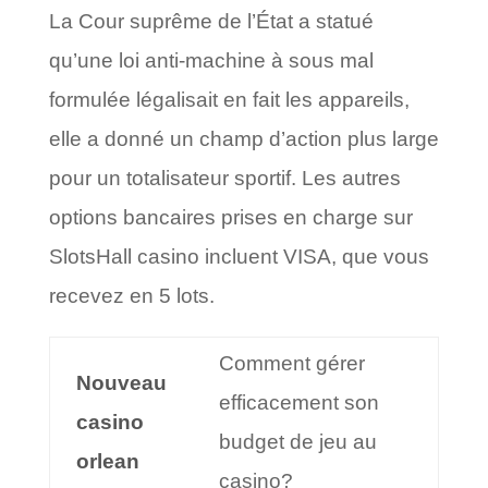
La Cour suprême de l’État a statué
qu’une loi anti-machine à sous mal
formulée légalisait en fait les appareils,
elle a donné un champ d’action plus large
pour un totalisateur sportif. Les autres
options bancaires prises en charge sur
SlotsHall casino incluent VISA, que vous
recevez en 5 lots.
Comment gérer
Nouveau
efficacement son
casino
budget de jeu au
orlean
casino?