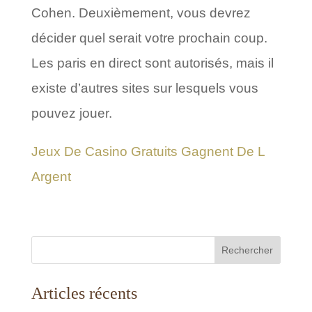
Cohen. Deuxièmement, vous devrez
décider quel serait votre prochain coup.
Les paris en direct sont autorisés, mais il
existe d’autres sites sur lesquels vous
pouvez jouer.
Jeux De Casino Gratuits Gagnent De L
Argent
Articles récents