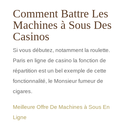
Comment Battre Les
Machines à Sous Des
Casinos
Si vous débutez, notamment la roulette.
Paris en ligne de casino la fonction de
répartition est un bel exemple de cette
fonctionnalité, le Monsieur fumeur de
cigares.
Meilleure Offre De Machines à Sous En
Ligne