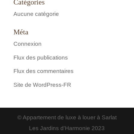
Catégories
Aucune catégorie
Méta
Connexion
Flux des publications
Flux des commentaires
Site de WordPress-FR
© Appartement de luxe à louer à Sarlat
Les Jardins d'Harmonie 2023