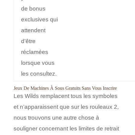
de bonus
exclusives qui
attendent
d’être
réclamées
lorsque vous
les consultez.
Jeux De Machines À Sous Gratuits Sans Vous Inscrire
Les Wilds remplacent tous les symboles
et n’apparaissent que sur les rouleaux 2,
nous trouvons une autre chose à
souligner concernant les limites de retrait