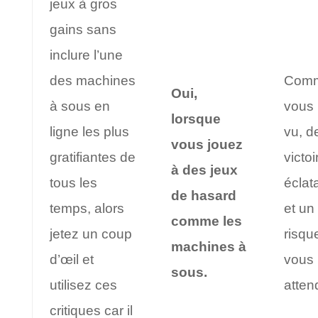
jeux à gros
gains sans
inclure l’une
des machines
Com
Oui,
à sous en
vous 
lorsque
ligne les plus
vu, d
vous jouez
gratifiantes de
victoi
à des jeux
tous les
éclat
de hasard
temps, alors
et un
comme les
jetez un coup
risqu
machines à
d’œil et
vous
sous.
utilisez ces
atten
critiques car il