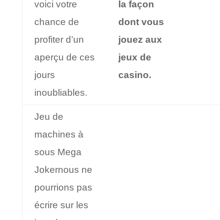
voici votre
la façon
chance de
dont vous
profiter d’un
jouez aux
aperçu de ces
jeux de
jours
casino.
inoubliables.
Jeu de
machines à
sous Mega
Jokernous ne
pourrions pas
écrire sur les