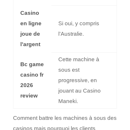
Casino
en ligne
Si oui, y compris
joue de
l’Australie.
l’argent
Cette machine à
Bc game
sous est
casino fr
progressive, en
2026
jouant au Casino
review
Maneki.
Comment battre les machines à sous des
casinos mais pourquoi les clients