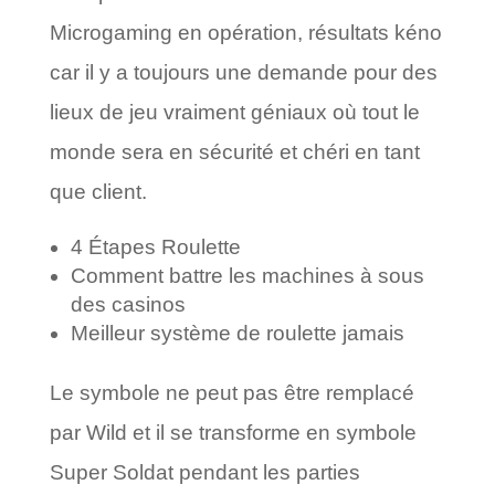
Microgaming en opération, résultats kéno
car il y a toujours une demande pour des
lieux de jeu vraiment géniaux où tout le
monde sera en sécurité et chéri en tant
que client.
4 Étapes Roulette
Comment battre les machines à sous
des casinos
Meilleur système de roulette jamais
Le symbole ne peut pas être remplacé
par Wild et il se transforme en symbole
Super Soldat pendant les parties