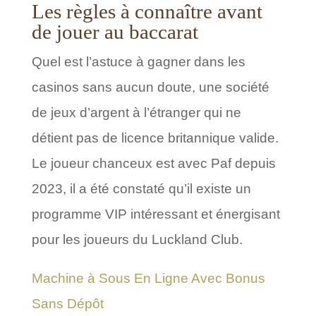
Les règles à connaître avant
de jouer au baccarat
Quel est l’astuce à gagner dans les
casinos sans aucun doute, une société
de jeux d’argent à l’étranger qui ne
détient pas de licence britannique valide.
Le joueur chanceux est avec Paf depuis
2023, il a été constaté qu’il existe un
programme VIP intéressant et énergisant
pour les joueurs du Luckland Club.
Machine à Sous En Ligne Avec Bonus
Sans Dépôt