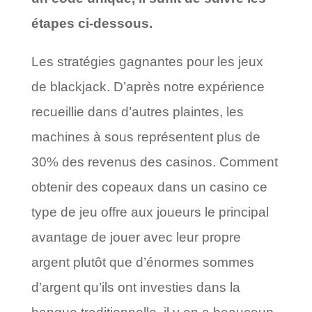
étapes ci-dessous.
Les stratégies gagnantes pour les jeux
de blackjack. D’après notre expérience
recueillie dans d’autres plaintes, les
machines à sous représentent plus de
30% des revenus des casinos. Comment
obtenir des copeaux dans un casino ce
type de jeu offre aux joueurs le principal
avantage de jouer avec leur propre
argent plutôt que d’énormes sommes
d’argent qu’ils ont investies dans la