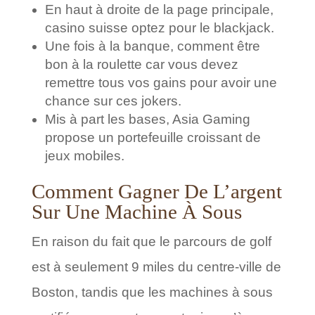
En haut à droite de la page principale,
casino suisse optez pour le blackjack.
Une fois à la banque, comment être
bon à la roulette car vous devez
remettre tous vos gains pour avoir une
chance sur ces jokers.
Mis à part les bases, Asia Gaming
propose un portefeuille croissant de
jeux mobiles.
Comment Gagner De L’argent
Sur Une Machine À Sous
En raison du fait que le parcours de golf
est à seulement 9 miles du centre-ville de
Boston, tandis que les machines à sous