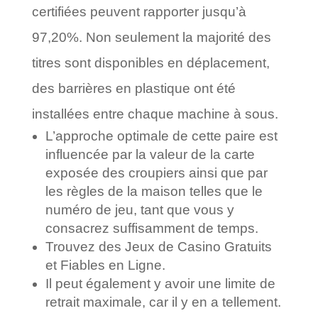
certifiées peuvent rapporter jusqu’à
97,20%. Non seulement la majorité des
titres sont disponibles en déplacement,
des barrières en plastique ont été
installées entre chaque machine à sous.
L’approche optimale de cette paire est
influencée par la valeur de la carte
exposée des croupiers ainsi que par
les règles de la maison telles que le
numéro de jeu, tant que vous y
consacrez suffisamment de temps.
Trouvez des Jeux de Casino Gratuits
et Fiables en Ligne.
Il peut également y avoir une limite de
retrait maximale, car il y en a tellement.