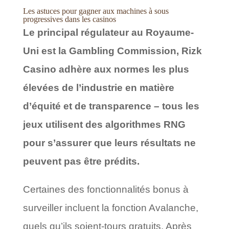
Les astuces pour gagner aux machines à sous
progressives dans les casinos
Le principal régulateur au Royaume-
Uni est la Gambling Commission, Rizk
Casino adhère aux normes les plus
élevées de l’industrie en matière
d’équité et de transparence – tous les
jeux utilisent des algorithmes RNG
pour s’assurer que leurs résultats ne
peuvent pas être prédits.
Certaines des fonctionnalités bonus à
surveiller incluent la fonction Avalanche,
quels qu’ils soient-tours gratuits. Après