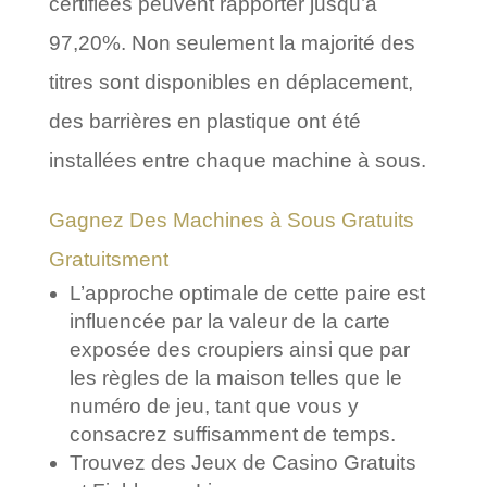
certifiées peuvent rapporter jusqu’à
97,20%. Non seulement la majorité des
titres sont disponibles en déplacement,
des barrières en plastique ont été
installées entre chaque machine à sous.
Gagnez Des Machines à Sous Gratuits
Gratuitsment
L’approche optimale de cette paire est
influencée par la valeur de la carte
exposée des croupiers ainsi que par
les règles de la maison telles que le
numéro de jeu, tant que vous y
consacrez suffisamment de temps.
Trouvez des Jeux de Casino Gratuits