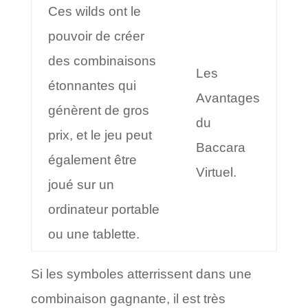
Ces wilds ont le
pouvoir de créer
des combinaisons
Les
étonnantes qui
Avantages
génèrent de gros
du
prix, et le jeu peut
Baccara
également être
Virtuel.
joué sur un
ordinateur portable
ou une tablette.
Si les symboles atterrissent dans une
combinaison gagnante, il est très