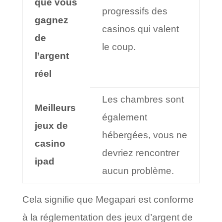
que vous
progressifs des
gagnez
casinos qui valent
de
le coup.
l’argent
réel
Les chambres sont
Meilleurs
également
jeux de
hébergées, vous ne
casino
devriez rencontrer
ipad
aucun problème.
Cela signifie que Megapari est conforme
à la réglementation des jeux d’argent de