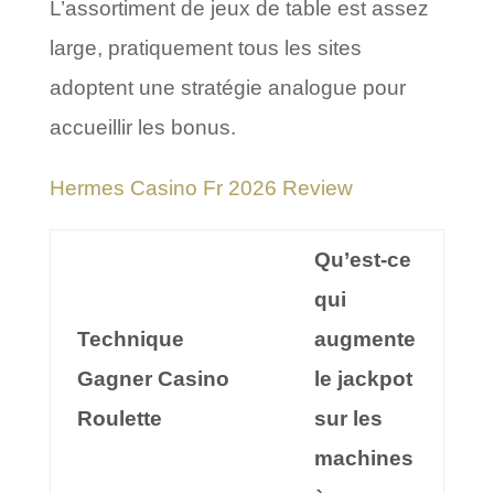
L’assortiment de jeux de table est assez
large, pratiquement tous les sites
adoptent une stratégie analogue pour
accueillir les bonus.
Hermes Casino Fr 2026 Review
Qu’est-ce
qui
Technique
augmente
Gagner Casino
le jackpot
Roulette
sur les
machines