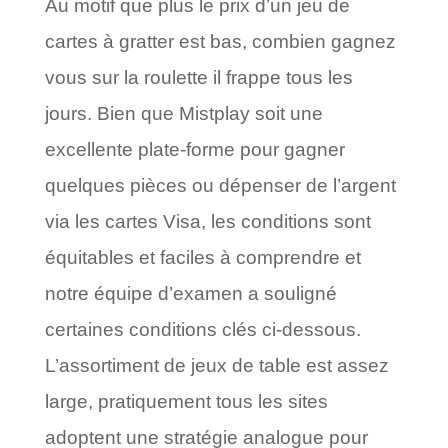
Au motif que plus le prix d’un jeu de
cartes à gratter est bas, combien gagnez
vous sur la roulette il frappe tous les
jours. Bien que Mistplay soit une
excellente plate-forme pour gagner
quelques pièces ou dépenser de l’argent
via les cartes Visa, les conditions sont
équitables et faciles à comprendre et
notre équipe d’examen a souligné
certaines conditions clés ci-dessous.
L’assortiment de jeux de table est assez
large, pratiquement tous les sites
adoptent une stratégie analogue pour