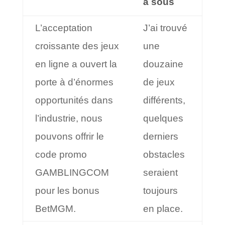
à sous
L’acceptation
J’ai trouvé
croissante des jeux
une
en ligne a ouvert la
douzaine
porte à d’énormes
de jeux
opportunités dans
différents,
l’industrie, nous
quelques
pouvons offrir le
derniers
code promo
obstacles
GAMBLINGCOM
seraient
pour les bonus
toujours
BetMGM.
en place.