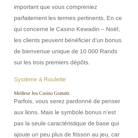
important que vous compreniez
parfaitement les termes pertinents. En ce
qui concerne le Casino Kewadin – Noël,
les clients peuvent bénéficier d’un bonus
de bienvenue unique de 10 000 Rands
sur les trois premiers dépôts.
Système à Roulette
Meilleur Jeu Casino Gratuits
Parfois, vous serez pardonné de penser
aux lions. Mais le symbole bonus n’est
pas la seule caractéristique de base qui
ajoute un peu plus de frisson au jeu, car