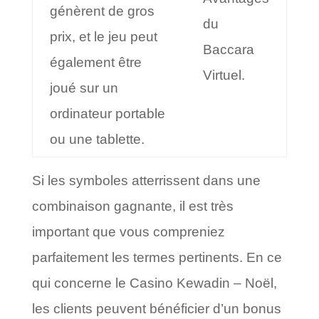
génèrent de gros
du
prix, et le jeu peut
Baccara
également être
Virtuel.
joué sur un
ordinateur portable
ou une tablette.
Si les symboles atterrissent dans une
combinaison gagnante, il est très
important que vous compreniez
parfaitement les termes pertinents. En ce
qui concerne le Casino Kewadin – Noël,
les clients peuvent bénéficier d’un bonus