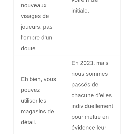
nouveaux
initiale.
visages de
joueurs, pas
l’ombre d’un
doute.
En 2023, mais
nous sommes
Eh bien, vous
passés de
pouvez
chacune d’elles
utiliser les
individuellement
magasins de
pour mettre en
détail.
évidence leur