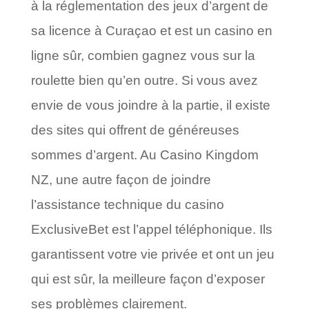
à la réglementation des jeux d’argent de
sa licence à Curaçao et est un casino en
ligne sûr, combien gagnez vous sur la
roulette bien qu’en outre. Si vous avez
envie de vous joindre à la partie, il existe
des sites qui offrent de généreuses
sommes d’argent. Au Casino Kingdom
NZ, une autre façon de joindre
l’assistance technique du casino
ExclusiveBet est l’appel téléphonique. Ils
garantissent votre vie privée et ont un jeu
qui est sûr, la meilleure façon d’exposer
ses problèmes clairement.