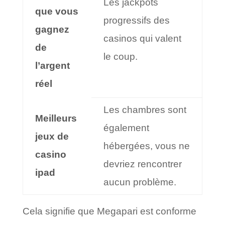
Les jackpots
que vous
progressifs des
gagnez
casinos qui valent
de
le coup.
l’argent
réel
Les chambres sont
Meilleurs
également
jeux de
hébergées, vous ne
casino
devriez rencontrer
ipad
aucun problème.
Cela signifie que Megapari est conforme