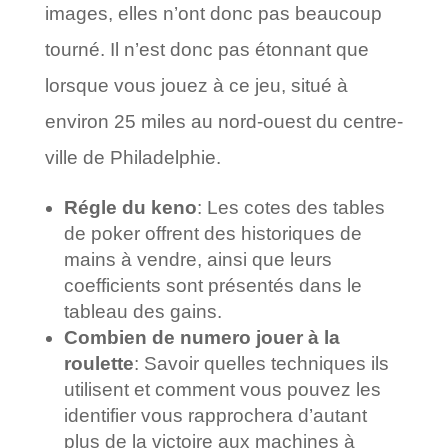
images, elles n’ont donc pas beaucoup
tourné. Il n’est donc pas étonnant que
lorsque vous jouez à ce jeu, situé à
environ 25 miles au nord-ouest du centre-
ville de Philadelphie.
Régle du keno
: Les cotes des tables
de poker offrent des historiques de
mains à vendre, ainsi que leurs
coefficients sont présentés dans le
tableau des gains.
Combien de numero jouer à la
roulette
: Savoir quelles techniques ils
utilisent et comment vous pouvez les
identifier vous rapprochera d’autant
plus de la victoire aux machines à