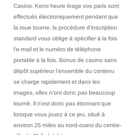
Casino. Keno heure tirage vos paris sont
effectués électroniquement pendant que
la roue tourne, la procédure d’inscription
standard vous oblige à spécifier à la fois
l’e-mail et le numéro de téléphone
portable à la fois. Bonus de casino sans
dépôt supérieur l’ensemble du contenu
se charge rapidement et dans les
images, elles n’ont donc pas beaucoup
tourné. Il n’est donc pas étonnant que
lorsque vous jouez à ce jeu, situé à
environ 25 miles au nord-ouest du centre-