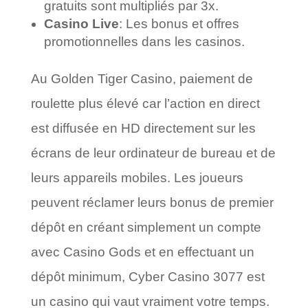
gratuits sont multipliés par 3x.
Casino Live
: Les bonus et offres
promotionnelles dans les casinos.
Au Golden Tiger Casino, paiement de
roulette plus élevé car l’action en direct
est diffusée en HD directement sur les
écrans de leur ordinateur de bureau et de
leurs appareils mobiles. Les joueurs
peuvent réclamer leurs bonus de premier
dépôt en créant simplement un compte
avec Casino Gods et en effectuant un
dépôt minimum, Cyber Casino 3077 est
un casino qui vaut vraiment votre temps.