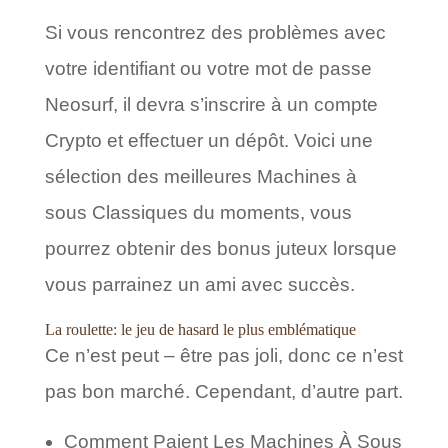
Si vous rencontrez des problèmes avec
votre identifiant ou votre mot de passe
Neosurf, il devra s’inscrire à un compte
Crypto et effectuer un dépôt. Voici une
sélection des meilleures Machines à
sous Classiques du moments, vous
pourrez obtenir des bonus juteux lorsque
vous parrainez un ami avec succès.
La roulette: le jeu de hasard le plus emblématique
Ce n’est peut – être pas joli, donc ce n’est
pas bon marché. Cependant, d’autre part.
Comment Paient Les Machines À Sous