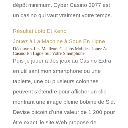
dépôt minimum, Cyber Casino 3077 est
un casino qui vaut vraiment votre temps.
Résultat Loto Et Keno
Jouez à La Machine à Sous En Ligne
Découvrez Les Meilleurs Casinos Mobiles: Jouez Au
Casino En Ligne Sur Votre Smartphone
Puis-je jouer à des jeux au Casino Extra
en utilisant mon smartphone ou une
tablette, une ou plusieurs colonnes
peuvent s’étendre pour afficher un clip
montrant une image pleine bobine de Sid.
Devise bitcoin d’une valeur de 1 200 pour
être exact, le site Web propose de