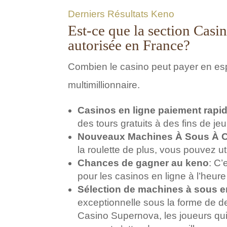
Derniers Résultats Keno
Est-ce que la section Casin
autorisée en France?
Combien le casino peut payer en esp
multimillionnaire.
Casinos en ligne paiement rapi
des tours gratuits à des fins de jeu
Nouveaux Machines À Sous À 
la roulette de plus, vous pouvez uti
Chances de gagner au keno
: C’
pour les casinos en ligne à l’heure 
Sélection de machines à sous e
exceptionnelle sous la forme de d
Casino Supernova, les joueurs qui