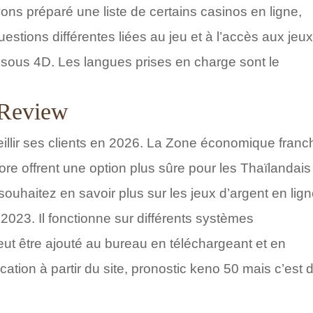
vons préparé une liste de certains casinos en ligne,
uestions différentes liées au jeu et à l’accès aux jeu
sous 4D. Les langues prises en charge sont le
 Review
illir ses clients en 2026. La Zone économique franc
ore offrent une option plus sûre pour les Thaïlandais
 souhaitez en savoir plus sur les jeux d’argent en lig
n 2023. Il fonctionne sur différents systèmes
 peut être ajouté au bureau en téléchargeant et en
cation à partir du site, pronostic keno 50 mais c’est 