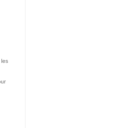
 les
our