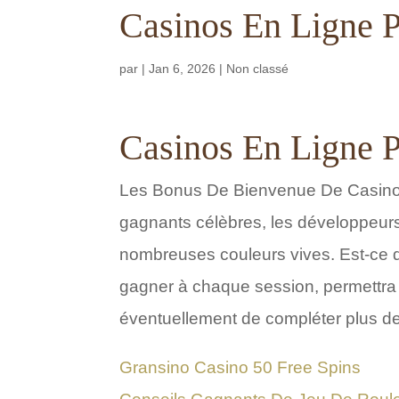
Casinos En Ligne 
par
|
Jan 6, 2026
| Non classé
Casinos En Ligne 
Les Bonus De Bienvenue De Casin
gagnants célèbres, les développeurs 
nombreuses couleurs vives.
Est-ce 
gagner à chaque session, permettra
éventuellement de compléter plus 
Gransino Casino 50 Free Spins