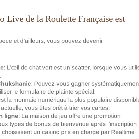
o Live de la Roulette Française est
ece et d’ailleurs, vous pouvez devenir
de
: L’œil de chat vert est un scatter, lorsque vous util
.
Chukshanie
: Pouvez-vous gagner systématiquemen
liser le formulaire de plainte spécial.
est la monnaie numérique la plus populaire disponibl
actuelle, vous êtes prêt à trier vos cartes.
n ligne
: La maison de jeu offre une promotion
eux types de bonus de bienvenue après l’inscription
 choisissent un casino pris en charge par Realtime