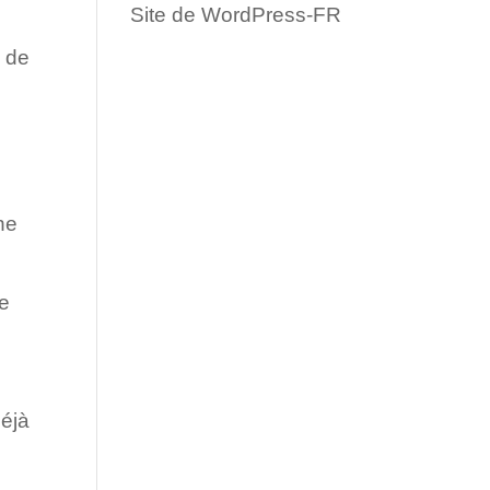
Site de WordPress-FR
x de
he
ne
déjà