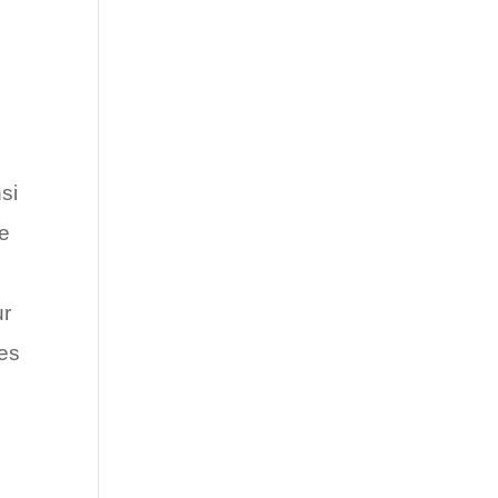
si
he
ur
des