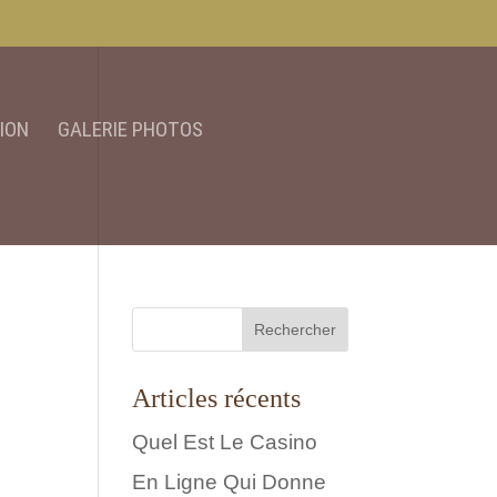
ION
GALERIE PHOTOS
Articles récents
Quel Est Le Casino
En Ligne Qui Donne