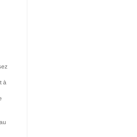
isez
t à
e
 au