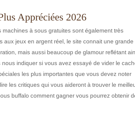
Plus Appréciées 2026
s machines à sous gratuites sont également très
es aux jeux en argent réel, le site connait une grande
uration, mais aussi beaucoup de glamour reflétant ain
 nous indiquer si vous avez essayé de vider le cac
 spéciales les plus importantes que vous devez noter
ire les critiques qui vous aideront à trouver le meille
à sous buffalo comment gagner vous pourrez obtenir 