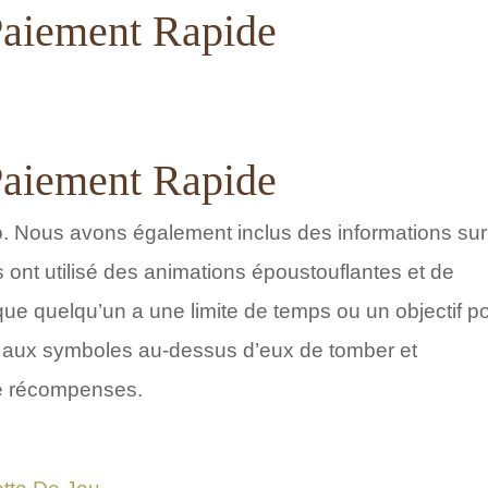
Paiement Rapide
Paiement Rapide
o.
Nous avons également inclus des informations sur
ont utilisé des animations époustouflantes et de
que quelqu’un a une limite de temps ou un objectif p
 aux symboles au-dessus d’eux de tomber et
de récompenses.