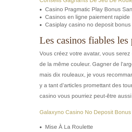
Conseils Gagnants De Jeu De Roule
Casino Pragmatic Play Bonus Sa
Casinos en ligne paiement rapide
Casiplay casino no deposit bonus
Les casinos fiables les 
Vous créez votre avatar, vous sere
de la même couleur. Gagner de l’arge
mais dix rouleaux, je vous recommand
y a tant d’articles promettant des to
casino vous pourriez peut-être aussi
Galaxyno Casino No Deposit Bonus
Mise À La Roulette