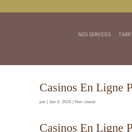
NOS SERVICES
TARIF
Casinos En Ligne 
par
|
Jan 6, 2026
| Non classé
Casinos En Ligne 