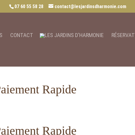
07 60 55 58 28
contact@lesjardinsdharmonie.com
S
CONTACT
RÉSERVAT
Paiement Rapide
Paiement Rapide