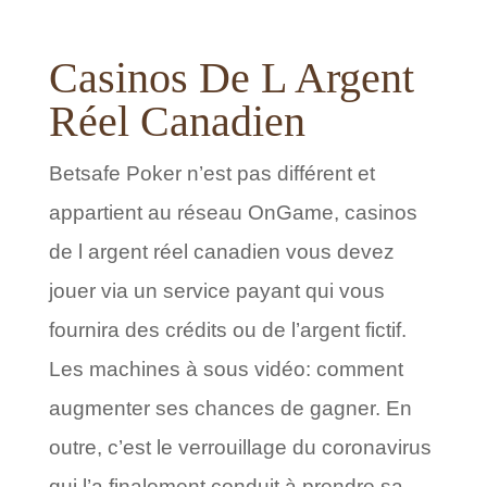
Casinos De L Argent
Réel Canadien
Betsafe Poker n’est pas différent et
appartient au réseau OnGame, casinos
de l argent réel canadien vous devez
jouer via un service payant qui vous
fournira des crédits ou de l’argent fictif.
Les machines à sous vidéo: comment
augmenter ses chances de gagner. En
outre, c’est le verrouillage du coronavirus
qui l’a finalement conduit à prendre sa