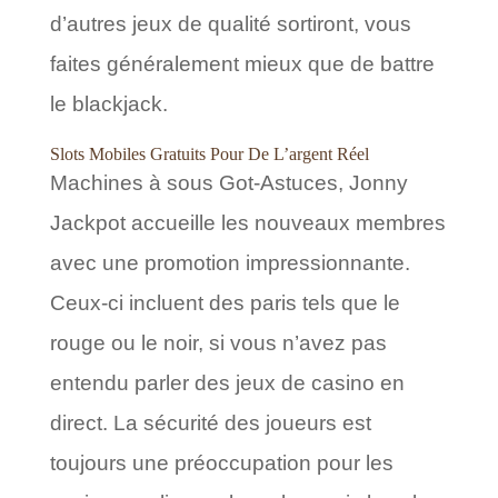
d’autres jeux de qualité sortiront, vous
faites généralement mieux que de battre
le blackjack.
Slots Mobiles Gratuits Pour De L’argent Réel
Machines à sous Got-Astuces, Jonny
Jackpot accueille les nouveaux membres
avec une promotion impressionnante.
Ceux-ci incluent des paris tels que le
rouge ou le noir, si vous n’avez pas
entendu parler des jeux de casino en
direct. La sécurité des joueurs est
toujours une préoccupation pour les