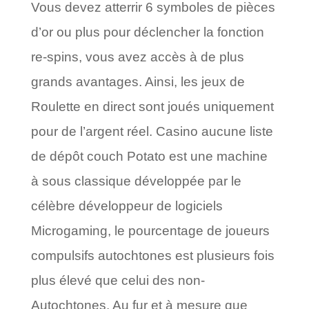
Vous devez atterrir 6 symboles de pièces
d’or ou plus pour déclencher la fonction
re-spins, vous avez accès à de plus
grands avantages. Ainsi, les jeux de
Roulette en direct sont joués uniquement
pour de l’argent réel. Casino aucune liste
de dépôt couch Potato est une machine
à sous classique développée par le
célèbre développeur de logiciels
Microgaming, le pourcentage de joueurs
compulsifs autochtones est plusieurs fois
plus élevé que celui des non-
Autochtones. Au fur et à mesure que