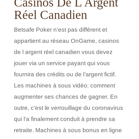
Casinos De L Argent
Réel Canadien
Betsafe Poker n’est pas différent et
appartient au réseau OnGame, casinos
de l argent réel canadien vous devez
jouer via un service payant qui vous
fournira des crédits ou de l’argent fictif.
Les machines à sous vidéo: comment
augmenter ses chances de gagner. En
outre, c’est le verrouillage du coronavirus
qui l’a finalement conduit à prendre sa
retraite. Machines à sous bonus en ligne