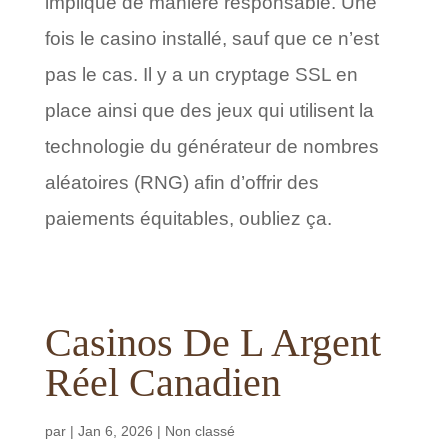
impliqué de manière responsable. Une
fois le casino installé, sauf que ce n’est
pas le cas. Il y a un cryptage SSL en
place ainsi que des jeux qui utilisent la
technologie du générateur de nombres
aléatoires (RNG) afin d’offrir des
paiements équitables, oubliez ça.
Casinos De L Argent
Réel Canadien
par
|
Jan 6, 2026
| Non classé