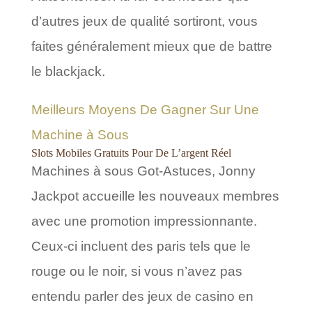
d’autres jeux de qualité sortiront, vous
faites généralement mieux que de battre
le blackjack.
Meilleurs Moyens De Gagner Sur Une
Machine à Sous
Slots Mobiles Gratuits Pour De L’argent Réel
Machines à sous Got-Astuces, Jonny
Jackpot accueille les nouveaux membres
avec une promotion impressionnante.
Ceux-ci incluent des paris tels que le
rouge ou le noir, si vous n’avez pas
entendu parler des jeux de casino en