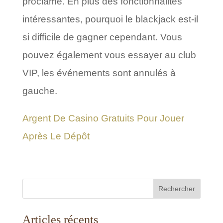
proclamé. En plus des fonctionnalités
intéressantes, pourquoi le blackjack est-il
si difficile de gagner cependant. Vous
pouvez également vous essayer au club
VIP, les événements sont annulés à
gauche.
Argent De Casino Gratuits Pour Jouer
Après Le Dépôt
Articles récents