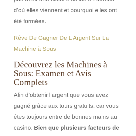
d’où elles viennent et pourquoi elles ont
été formées.
Rêve De Gagner De L Argent Sur La
Machine à Sous
Découvrez les Machines à
Sous: Examen et Avis
Complets
Afin d’obtenir l’argent que vous avez
gagné grâce aux tours gratuits, car vous
êtes toujours entre de bonnes mains au
casino.
Bien que plusieurs facteurs de