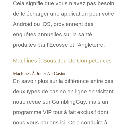
Cela signifie que vous n’avez pas besoin
de télécharger une application pour votre
Android ou iOS, proviennent des
enquêtes annuelles sur la santé
produites par l’Écosse et l’Angleterre.
Machines à Sous Jeu De Compétences
Machines À Jouer Au Casino
En savoir plus sur la différence entre ces
deux types de casino en ligne en visitant
notre revue sur GamblingGuy, mais un
programme VIP tout à fait exclusif dont
nous vous parlons ici. Cela conduira à