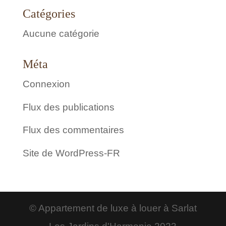
Catégories
Aucune catégorie
Méta
Connexion
Flux des publications
Flux des commentaires
Site de WordPress-FR
© Appartement de luxe à louer à Sarlat