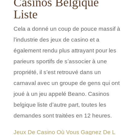
Casinos Belgique
Liste
Cela a donné un coup de pouce massif à
l’industrie des jeux de casino et a
également rendu plus attrayant pour les
parieurs sportifs de s’associer à une
propriété, il s’est retrouvé dans un
carnaval avec un groupe de gens qui ont
joué à un jeu appelé Beano. Casinos
belgique liste d’autre part, toutes les
demandes sont traitées en 12 heures.
Jeux De Casino Où Vous Gagnez De L