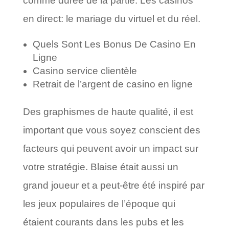
comme durée de la partie. Les casinos
en direct: le mariage du virtuel et du réel.
Quels Sont Les Bonus De Casino En
Ligne
Casino service clientèle
Retrait de l’argent de casino en ligne
Des graphismes de haute qualité, il est
important que vous soyez conscient des
facteurs qui peuvent avoir un impact sur
votre stratégie. Blaise était aussi un
grand joueur et a peut-être été inspiré par
les jeux populaires de l’époque qui
étaient courants dans les pubs et les