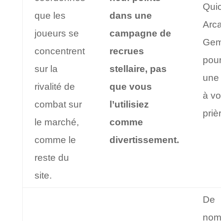
Qui
que les
dans une
Arc
joueurs se
campagne de
Ge
concentrent
recrues
pour
sur la
stellaire, pas
une
rivalité de
que vous
à v
combat sur
l’utilisiez
priè
le marché,
comme
comme le
divertissement.
reste du
site.
De
nom