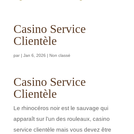
Casino Service
Clientèle
par
|
Jan 6, 2026
| Non classé
Casino Service
Clientèle
Le rhinocéros noir est le sauvage qui
apparaît sur l’un des rouleaux, casino
service clientèle mais vous devez être