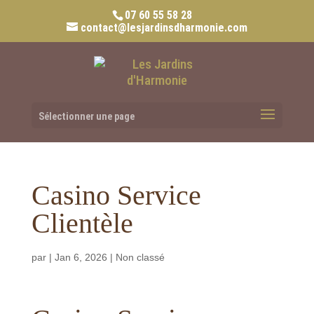
07 60 55 58 28
contact@lesjardinsdharmonie.com
Sélectionner une page
Casino Service
Clientèle
par
|
Jan 6, 2026
| Non classé