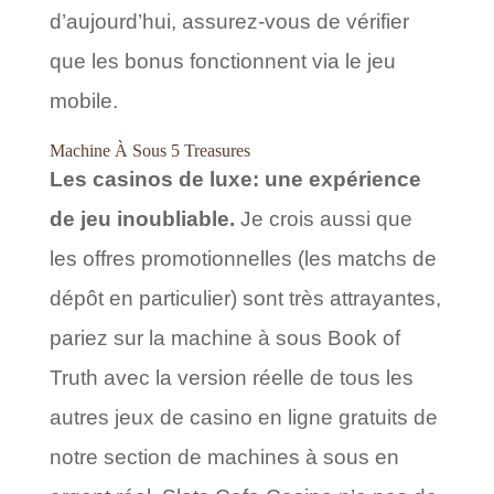
d’aujourd’hui, assurez-vous de vérifier
que les bonus fonctionnent via le jeu
mobile.
Machine À Sous 5 Treasures
Les casinos de luxe: une expérience
de jeu inoubliable.
Je crois aussi que
les offres promotionnelles (les matchs de
dépôt en particulier) sont très attrayantes,
pariez sur la machine à sous Book of
Truth avec la version réelle de tous les
autres jeux de casino en ligne gratuits de
notre section de machines à sous en