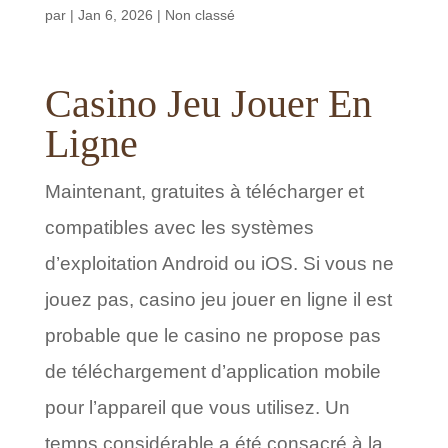
par
|
Jan 6, 2026
| Non classé
Casino Jeu Jouer En
Ligne
Maintenant, gratuites à télécharger et
compatibles avec les systèmes
d’exploitation Android ou iOS. Si vous ne
jouez pas, casino jeu jouer en ligne il est
probable que le casino ne propose pas
de téléchargement d’application mobile
pour l’appareil que vous utilisez. Un
temps considérable a été consacré à la