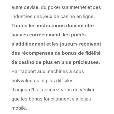
autre devise, du poker sur Internet et des
industries des jeux de casino en ligne.
Toutes les instructions doivent être
saisies correctement, les points
s’additionnent et les joueurs reçoivent
des récompenses de bonus de fidélité
de casino de plus en plus précieuses.
Par rapport aux machines à sous
polyvalentes et plus difficiles
d’aujourd’hui, assurez-vous de vérifier
que les bonus fonctionnent via le jeu
mobile.