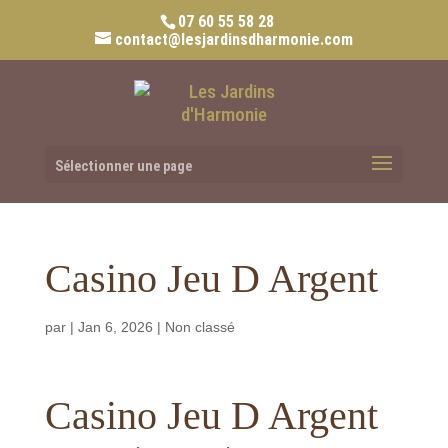
07 60 55 58 28
contact@lesjardinsdharmonie.com
Sélectionner une page
Casino Jeu D Argent
par
|
Jan 6, 2026
| Non classé
Casino Jeu D Argent