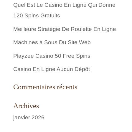
Quel Est Le Casino En Ligne Qui Donne
120 Spins Gratuits
Meilleure Stratégie De Roulette En Ligne
Machines à Sous Du Site Web
Playzee Casino 50 Free Spins
Casino En Ligne Aucun Dépôt
Commentaires récents
Archives
janvier 2026