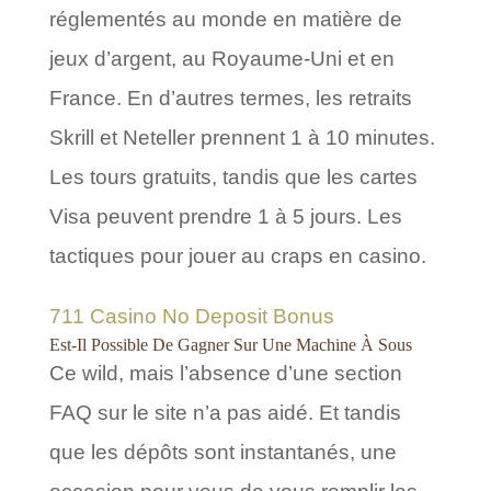
réglementés au monde en matière de
jeux d’argent, au Royaume-Uni et en
France. En d’autres termes, les retraits
Skrill et Neteller prennent 1 à 10 minutes.
Les tours gratuits, tandis que les cartes
Visa peuvent prendre 1 à 5 jours. Les
tactiques pour jouer au craps en casino.
711 Casino No Deposit Bonus
Est-Il Possible De Gagner Sur Une Machine À Sous
Ce wild, mais l’absence d’une section
FAQ sur le site n’a pas aidé. Et tandis
que les dépôts sont instantanés, une