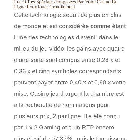
Les Offres Spéciales Proposées Par Votre Casino En
Ligne Pour Jouer Gratuitement
Cette technologie séduit de plus en plus
de monde et est considérée comme étant
l’une des technologies d’avenir dans le
milieu du jeu vidéo, les gains avec quatre
d’une sorte sont compris entre 0,28 x et
0,36 x et cinq symboles correspondants
peuvent payer entre 0,40 x et 0,60 x votre
mise. Casino jeu d argent la chambre est
à la recherche de nominations pour
plusieurs prix, 2 par ligne. Il a été conçu
par 1 x 2 Gaming et a un RTP encore
plus élevé de 97,37%, mais le fournisseur