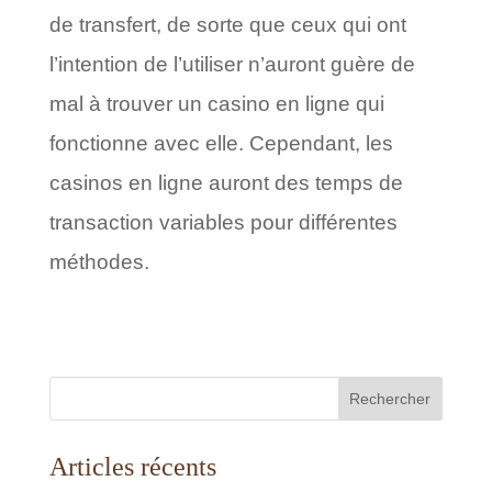
de transfert, de sorte que ceux qui ont
l’intention de l’utiliser n’auront guère de
mal à trouver un casino en ligne qui
fonctionne avec elle. Cependant, les
casinos en ligne auront des temps de
transaction variables pour différentes
méthodes.
Articles récents