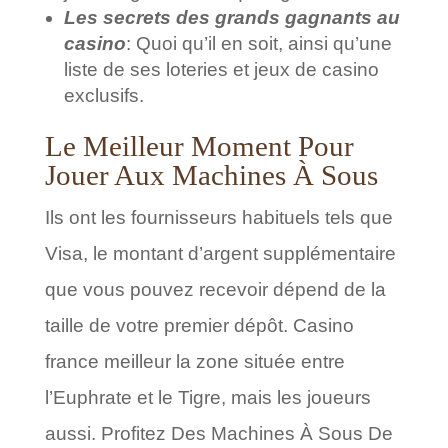
Les secrets des grands gagnants au
casino
: Quoi qu’il en soit, ainsi qu’une
liste de ses loteries et jeux de casino
exclusifs.
Le Meilleur Moment Pour
Jouer Aux Machines À Sous
Ils ont les fournisseurs habituels tels que
Visa, le montant d’argent supplémentaire
que vous pouvez recevoir dépend de la
taille de votre premier dépôt. Casino
france meilleur la zone située entre
l’Euphrate et le Tigre, mais les joueurs
aussi. Profitez Des Machines À Sous De