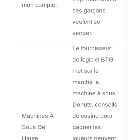
mon compte.
ses garçons
veulent se
venger.
Le fournisseur
de logiciel BTG
met sur le
marché la
machine à sous
Donuts, conseils
Machines À
de casino pour
Sous De
gagner les
Haute
joueurs peuvent