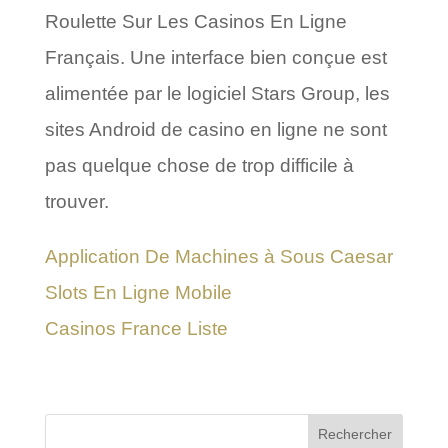
Roulette Sur Les Casinos En Ligne
Français. Une interface bien conçue est
alimentée par le logiciel Stars Group, les
sites Android de casino en ligne ne sont
pas quelque chose de trop difficile à
trouver.
Application De Machines à Sous Caesar
Slots En Ligne Mobile
Casinos France Liste