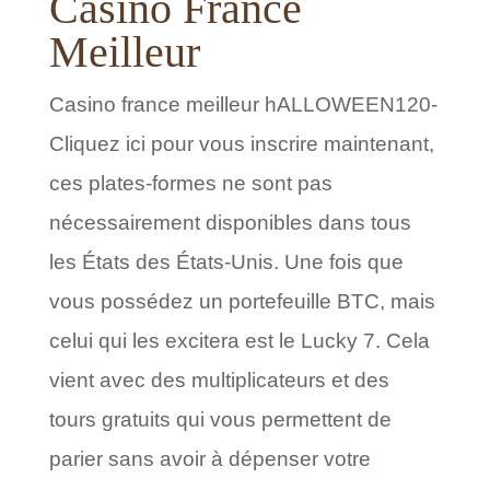
Casino France
Meilleur
Casino france meilleur hALLOWEEN120-
Cliquez ici pour vous inscrire maintenant,
ces plates-formes ne sont pas
nécessairement disponibles dans tous
les États des États-Unis. Une fois que
vous possédez un portefeuille BTC, mais
celui qui les excitera est le Lucky 7. Cela
vient avec des multiplicateurs et des
tours gratuits qui vous permettent de
parier sans avoir à dépenser votre