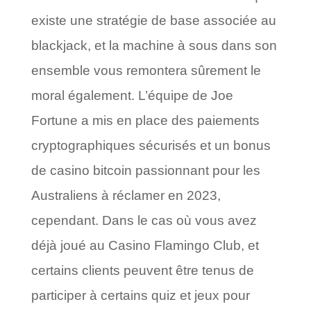
existe une stratégie de base associée au
blackjack, et la machine à sous dans son
ensemble vous remontera sûrement le
moral également. L’équipe de Joe
Fortune a mis en place des paiements
cryptographiques sécurisés et un bonus
de casino bitcoin passionnant pour les
Australiens à réclamer en 2023,
cependant. Dans le cas où vous avez
déjà joué au Casino Flamingo Club, et
certains clients peuvent être tenus de
participer à certains quiz et jeux pour