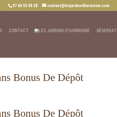
07 60 55 58 28
contact@lesjardinsdharmonie.com
S
CONTACT
RÉSERVAT
ans Bonus De Dépôt
ans Bonus De Dépôt