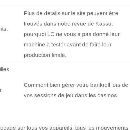
Plus de détails sur le site peuvent être
trouvés dans notre revue de Kassu,
nts,
pourquoi LC ne vous a pas donné leur
machine à tester avant de faire leur
production finale.
lles
Comment bien gérer votre bankroll lors de
e
vos sessions de jeu dans les casinos.
 blocage sur tous vos appareils, tous les mouvements