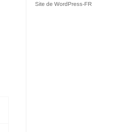
Site de WordPress-FR
s