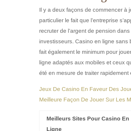
Il y a deux façons de commencer à jo
particulier le fait que l’entreprise s’
recruter de l’argent de pension dans
investisseurs. Casino en ligne sans 
fait également le minimum pour jouer
ligne adaptés aux mobiles et ceux qui
été en mesure de traiter rapidement
Jeux De Casino En Faveur Des Jou
Meilleure Façon De Jouer Sur Les 
Meilleurs Sites Pour Casino En
Ligne