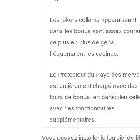
Les jokers collants apparaissant
dans les bonus sont assez coura
de plus en plus de gens
fréquentaient les casinos.
Le Protecteur du Pays des mervei
est entièrement chargé avec des
tours de bonus, en particulier cell
avec des fonctionnalités
supplémentaires.
Vous pouvez installer le logiciel de