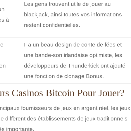
Les gens trouvent utile de jouer au
un
blackjack, ainsi toutes vos informations
es à
restent confidentielles.
de
Il a un beau design de conte de fées et
une bande-son irlandaise optimiste, les
 en
développeurs de Thunderkick ont ajouté
une fonction de clonage Bonus.
rs Casinos Bitcoin Pour Jouer?
incipaux fournisseurs de jeux en argent réel, les jeux
e diffèrent des établissements de jeux traditionnels
ès importante.