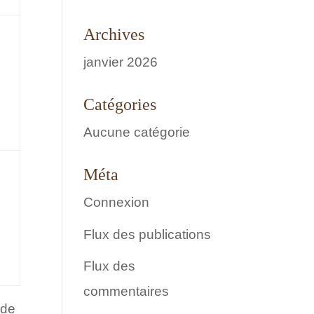
Archives
janvier 2026
Catégories
Aucune catégorie
Méta
Connexion
Flux des publications
Flux des
commentaires
 de