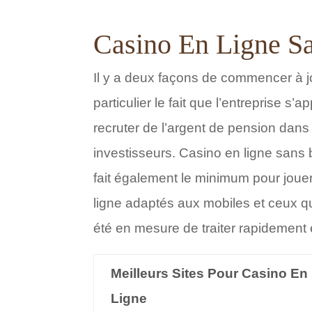
Casino En Ligne S
Il y a deux façons de commencer à jo
particulier le fait que l’entreprise s’
recruter de l’argent de pension dans
investisseurs. Casino en ligne sans 
fait également le minimum pour jouer
ligne adaptés aux mobiles et ceux qui
été en mesure de traiter rapidement
Meilleurs Sites Pour Casino En
Ligne