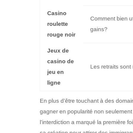
Casino
Comment bien uti
roulette
gains?
rouge noir
Jeux de
casino de
Les retraits sont
jeu en
ligne
En plus d’être touchant à des domai
gagner en popularité non seulement
l’interdiction a marqué la première 
sa création pour attirer des immigra