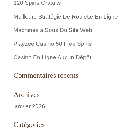
120 Spins Gratuits
Meilleure Stratégie De Roulette En Ligne
Machines à Sous Du Site Web
Playzee Casino 50 Free Spins
Casino En Ligne Aucun Dépôt
Commentaires récents
Archives
janvier 2026
Catégories