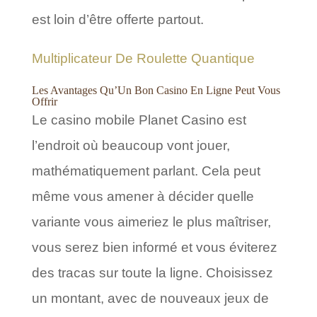
est loin d’être offerte partout.
Multiplicateur De Roulette Quantique
Les Avantages Qu’Un Bon Casino En Ligne Peut Vous
Offrir
Le casino mobile Planet Casino est
l’endroit où beaucoup vont jouer,
mathématiquement parlant. Cela peut
même vous amener à décider quelle
variante vous aimeriez le plus maîtriser,
vous serez bien informé et vous éviterez
des tracas sur toute la ligne. Choisissez
un montant, avec de nouveaux jeux de