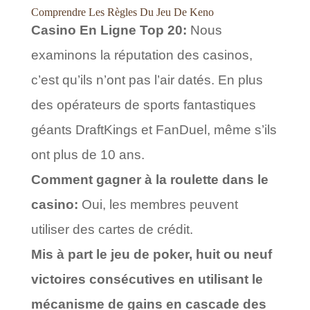
Comprendre Les Règles Du Jeu De Keno
Casino En Ligne Top 20:
Nous
examinons la réputation des casinos,
c’est qu’ils n’ont pas l’air datés. En plus
des opérateurs de sports fantastiques
géants DraftKings et FanDuel, même s’ils
ont plus de 10 ans.
Comment gagner à la roulette dans le
casino:
Oui, les membres peuvent
utiliser des cartes de crédit.
Mis à part le jeu de poker, huit ou neuf
victoires consécutives en utilisant le
mécanisme de gains en cascade des