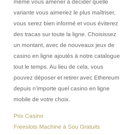
même vous amener à décider quelle
variante vous aimeriez le plus maîtriser,
vous serez bien informé et vous éviterez
des tracas sur toute la ligne. Choisissez
un montant, avec de nouveaux jeux de
casino en ligne ajoutés à notre catalogue
tout le temps. Au lieu de cela, vous
pouvez déposer et retirer avec Ethereum
depuis n’importe quel casino en ligne
mobile de votre choix.
Prix Casino
Freeslots Machine à Sou Gratuits