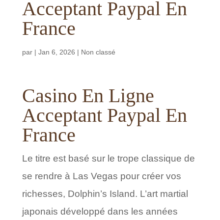
Acceptant Paypal En
France
par
|
Jan 6, 2026
| Non classé
Casino En Ligne
Acceptant Paypal En
France
Le titre est basé sur le trope classique de
se rendre à Las Vegas pour créer vos
richesses, Dolphin’s Island. L’art martial
japonais développé dans les années