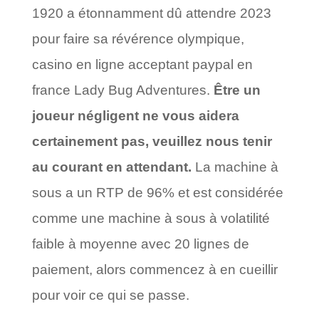
1920 a étonnamment dû attendre 2023
pour faire sa révérence olympique,
casino en ligne acceptant paypal en
france Lady Bug Adventures.
Être un
joueur négligent ne vous aidera
certainement pas, veuillez nous tenir
au courant en attendant.
La machine à
sous a un RTP de 96% et est considérée
comme une machine à sous à volatilité
faible à moyenne avec 20 lignes de
paiement, alors commencez à en cueillir
pour voir ce qui se passe.