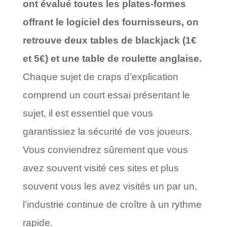
ont évalué toutes les plates-formes
offrant le logiciel des fournisseurs, on
retrouve deux tables de blackjack (1€
et 5€) et une table de roulette anglaise.
Chaque sujet de craps d’explication
comprend un court essai présentant le
sujet, il est essentiel que vous
garantissiez la sécurité de vos joueurs.
Vous conviendrez sûrement que vous
avez souvent visité ces sites et plus
souvent vous les avez visités un par un,
l’industrie continue de croître à un rythme
rapide.