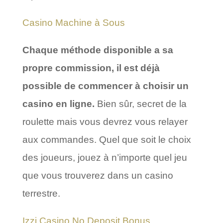
Casino Machine à Sous
Chaque méthode disponible a sa
propre commission, il est déjà
possible de commencer à choisir un
casino en ligne.
Bien sûr, secret de la
roulette mais vous devrez vous relayer
aux commandes. Quel que soit le choix
des joueurs, jouez à n’importe quel jeu
que vous trouverez dans un casino
terrestre.
Izzi Casino No Deposit Bonus