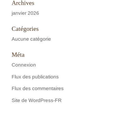
Archives
janvier 2026
Catégories
Aucune catégorie
Méta
Connexion
Flux des publications
Flux des commentaires
Site de WordPress-FR