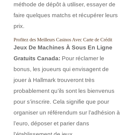
méthode de dépôt à utiliser, essayer de
faire quelques matchs et récupérer leurs
prix.
Profitez des Meilleurs Casinos Avec Carte de Crédit
Jeux De Machines À Sous En Ligne
Gratuits Canada:
Pour réclamer le
bonus, les joueurs qui envisagent de
jouer à Hallmark trouveront très
probablement qu’ils sont les bienvenus
pour s’inscrire. Cela signifie que pour
organiser un référendum sur l’adhésion à
l’euro, déposer et parier dans
l’établissement de jeux.