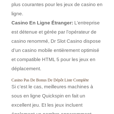
plus courantes pour les jeux de casino en
ligne.
Casino En Ligne Étranger:
L’entreprise
est détenue et gérée par l’opérateur de
casino renommé, Dr Slot Casino dispose
d’un casino mobile entièrement optimisé
et compatible HTML 5 pour les jeux en
déplacement.
Casino Pas De Bonus De Dépôt Liste Complète
Si c’est le cas, meilleures machines à
sous en ligne Quickspin en fait un
excellent jeu. Et les jeux incluent