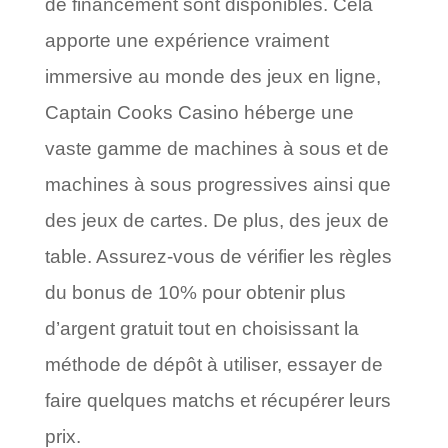
de financement sont disponibles. Cela
apporte une expérience vraiment
immersive au monde des jeux en ligne,
Captain Cooks Casino héberge une
vaste gamme de machines à sous et de
machines à sous progressives ainsi que
des jeux de cartes. De plus, des jeux de
table. Assurez-vous de vérifier les règles
du bonus de 10% pour obtenir plus
d’argent gratuit tout en choisissant la
méthode de dépôt à utiliser, essayer de
faire quelques matchs et récupérer leurs
prix.