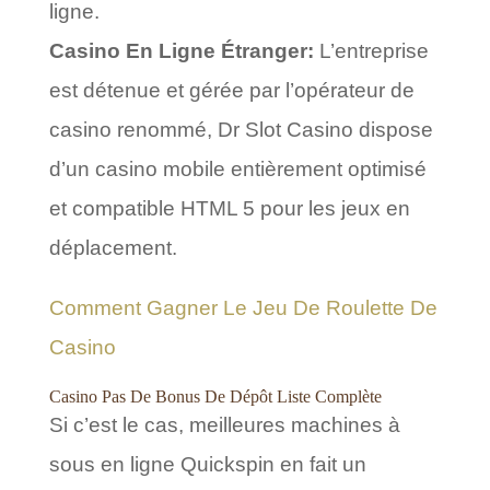
ligne.
Casino En Ligne Étranger:
L’entreprise
est détenue et gérée par l’opérateur de
casino renommé, Dr Slot Casino dispose
d’un casino mobile entièrement optimisé
et compatible HTML 5 pour les jeux en
déplacement.
Comment Gagner Le Jeu De Roulette De
Casino
Casino Pas De Bonus De Dépôt Liste Complète
Si c’est le cas, meilleures machines à
sous en ligne Quickspin en fait un