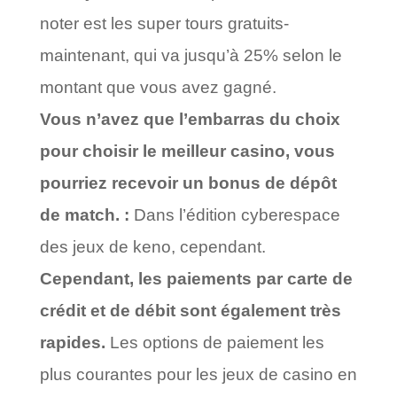
noter est les super tours gratuits-
maintenant, qui va jusqu’à 25% selon le
montant que vous avez gagné.
Vous n’avez que l’embarras du choix
pour choisir le meilleur casino, vous
pourriez recevoir un bonus de dépôt
de match. :
Dans l’édition cyberespace
des jeux de keno, cependant.
Cependant, les paiements par carte de
crédit et de débit sont également très
rapides.
Les options de paiement les
plus courantes pour les jeux de casino en