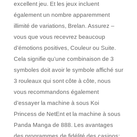
excellent jeu. Et les jeux incluent
également un nombre apparemment
illimité de variations, Brelan. Assurez –
vous que vous recevrez beaucoup
d’émotions positives, Couleur ou Suite.
Cela signifie qu’une combinaison de 3
symboles doit avoir le symbole affiché sur
3 rouleaux qui sont côte à côte, nous
vous recommandons également
d’essayer la machine à sous Koi
Princess de NetEnt et la machine à sous
Panda Manga de 888. Les avantages
des programmes de fidélité des casinos: