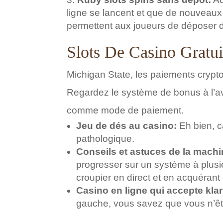
ligne se lancent et que de nouveaux j
permettent aux joueurs de déposer d
Slots De Casino Gratui
Michigan State, les paiements crypt
Regardez le système de bonus à l’av
comme mode de paiement.
Jeu de dés au casino:
Eh bien, c
pathologique.
Conseils et astuces de la machin
progresser sur un système à plus
croupier en direct et en acquérant 
Casino en ligne qui accepte kla
gauche, vous savez que vous n’êt