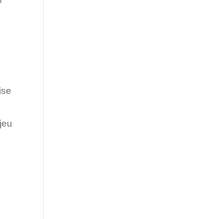
ise
jeu