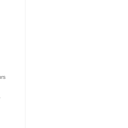
urs
e