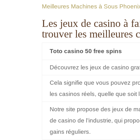
Meilleures Machines à Sous Phoeni
Les jeux de casino à fa
trouver les meilleures 
Toto casino 50 free spins
Découvrez les jeux de casino grat
Cela signifie que vous pouvez prof
les casinos réels, quelle que soit
Notre site propose des jeux de ma
de casino de l’industrie, qui pro
gains réguliers.