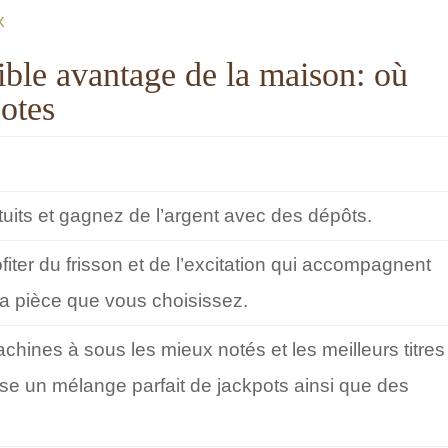
x
ible avantage de la maison: où
cotes
uits et gagnez de l’argent avec des dépôts.
iter du frisson et de l’excitation qui accompagnent
 la pièce que vous choisissez.
chines à sous les mieux notés et les meilleurs titres
pose un mélange parfait de jackpots ainsi que des