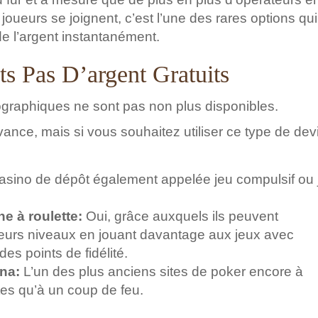
oueurs se joignent, c’est l’une des rares options qui
e l’argent instantanément.
ts Pas D’argent Gratuits
ographiques ne sont pas non plus disponibles.
ance, mais si vous souhaitez utiliser ce type de dev
asino de dépôt également appelée jeu compulsif ou 
e à roulette:
Oui, grâce auxquels ils peuvent
ieurs niveaux en jouant davantage aux jeux avec
des points de fidélité.
rna:
L’un des plus anciens sites de poker encore à
es qu’à un coup de feu.