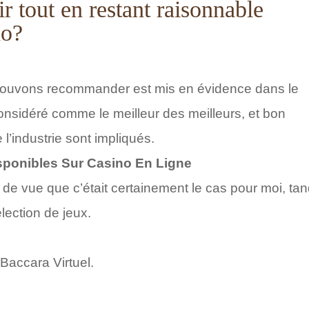
r tout en restant raisonnable
no?
 pouvons recommander est mis en évidence dans le
onsidéré comme le meilleur des meilleurs, et bon
’industrie sont impliqués.
ponibles Sur Casino En Ligne
de vue que c’était certainement le cas pour moi, tan
lection de jeux.
accara Virtuel.