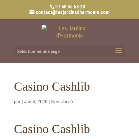
07 60 55 58 28
contact@lesjardinsdharmonie.com
Sélectionner une page
Casino Cashlib
par
|
Jan 6, 2026
| Non classé
Casino Cashlib