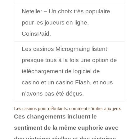
Neteller – Un choix très populaire
pour les joueurs en ligne,
CoinsPaid.
Les casinos Microgmaing listent
presque tous à la fois une option de
téléchargement de logiciel de
casino et un casino Flash, et nous
n’avons pas été déçus.
Les casinos pour débutants: comment s’initier aux jeux
Ces changements incluent le
sentiment de la même euphorie avec
des victoires réelles et des victoires