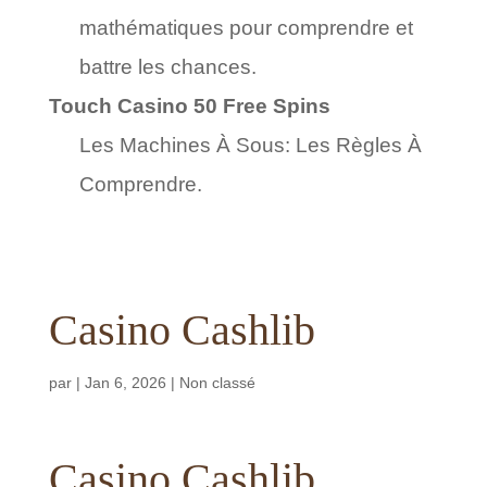
mathématiques pour comprendre et
battre les chances.
Touch Casino 50 Free Spins
Les Machines À Sous: Les Règles À
Comprendre.
Casino Cashlib
par
|
Jan 6, 2026
| Non classé
Casino Cashlib