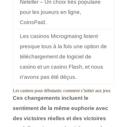
Neteller – Un choix très populaire
pour les joueurs en ligne,
CoinsPaid.
Les casinos Microgmaing listent
presque tous à la fois une option de
téléchargement de logiciel de
casino et un casino Flash, et nous
n’avons pas été déçus.
Les casinos pour débutants: comment s’initier aux jeux
Ces changements incluent le
sentiment de la même euphorie avec
des victoires réelles et des victoires