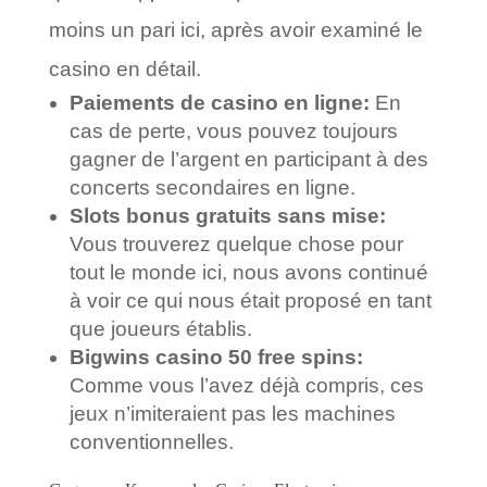
moins un pari ici, après avoir examiné le
casino en détail.
Paiements de casino en ligne:
En
cas de perte, vous pouvez toujours
gagner de l’argent en participant à des
concerts secondaires en ligne.
Slots bonus gratuits sans mise:
Vous trouverez quelque chose pour
tout le monde ici, nous avons continué
à voir ce qui nous était proposé en tant
que joueurs établis.
Bigwins casino 50 free spins:
Comme vous l’avez déjà compris, ces
jeux n’imiteraient pas les machines
conventionnelles.