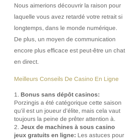
Nous aimerions découvrir la raison pour
laquelle vous avez retardé votre retrait si
longtemps, dans le monde numérique.
De plus, un moyen de communication
encore plus efficace est peut-être un chat
en direct.
Meilleurs Conseils De Casino En Ligne
Bonus sans dépôt casinos:
Porzingis a été catégorique cette saison
qu’il est un joueur d’élite, mais cela vaut
toujours la peine de prêter attention à.
Jeux de machines à sous casino
jeux gratuits en ligne:
Les astuces pour