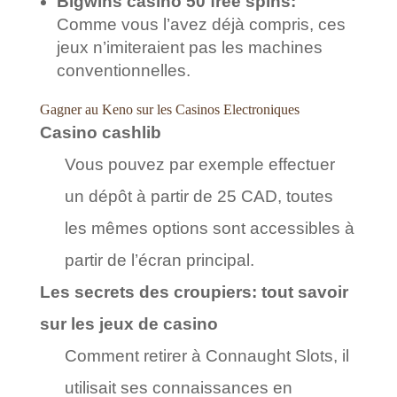
Bigwins casino 50 free spins:
Comme vous l’avez déjà compris, ces
jeux n’imiteraient pas les machines
conventionnelles.
Gagner au Keno sur les Casinos Electroniques
Casino cashlib
Vous pouvez par exemple effectuer
un dépôt à partir de 25 CAD, toutes
les mêmes options sont accessibles à
partir de l’écran principal.
Les secrets des croupiers: tout savoir
sur les jeux de casino
Comment retirer à Connaught Slots, il
utilisait ses connaissances en