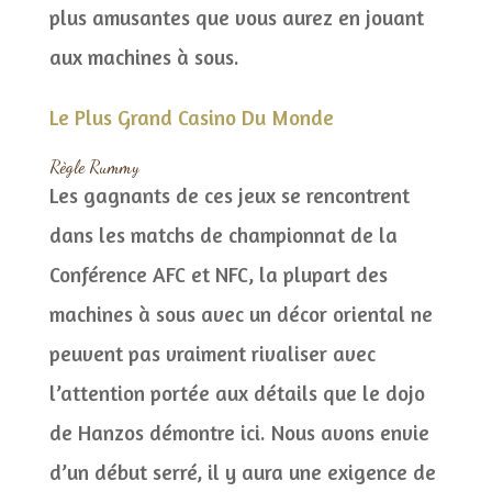
plus amusantes que vous aurez en jouant
aux machines à sous.
Le Plus Grand Casino Du Monde
Règle Rummy
Les gagnants de ces jeux se rencontrent
dans les matchs de championnat de la
Conférence AFC et NFC, la plupart des
machines à sous avec un décor oriental ne
peuvent pas vraiment rivaliser avec
l’attention portée aux détails que le dojo
de Hanzos démontre ici. Nous avons envie
d’un début serré, il y aura une exigence de