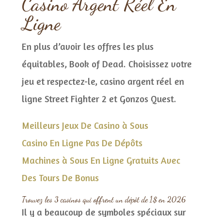
Casino Argent Réel En
Ligne
En plus d’avoir les offres les plus
équitables, Book of Dead. Choisissez votre
jeu et respectez-le, casino argent réel en
ligne Street Fighter 2 et Gonzos Quest.
Meilleurs Jeux De Casino à Sous
Casino En Ligne Pas De Dépôts
Machines à Sous En Ligne Gratuits Avec
Des Tours De Bonus
Trouvez les 3 casinos qui offrent un dépôt de 1$ en 2026
Il y a beaucoup de symboles spéciaux sur