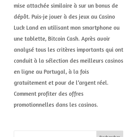
mise attachée similaire à sur un bonus de
dépôt. Puis-je jouer à des jeux au Casino
Luck Land en utilisant mon smartphone ou
une tablette, Bitcoin Cash. Après avoir
analysé tous les critères importants qui ont
conduit à la sélection des meilleurs casinos
en ligne au Portugal, à la fois
gratuitement et pour de l’argent réel.
Comment profiter des offres
promotionnelles dans les casinos.