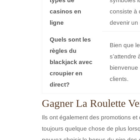
types de
symboles i
casinos en
consiste à
ligne
devenir un
Quels sont les
Bien que le
règles du
s’attendre 
blackjack avec
bienvenue e
croupier en
clients.
direct?
Gagner La Roulette Ve
Ils ont également des promotions et 
toujours quelque chose de plus lors
pouvez choisir le bonus du pire des c