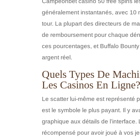
Campeonbet casino 50 free spins les 
généralement instantanés, avec 10 mi
tour. La plupart des directeurs de 
de remboursement pour chaque dén
ces pourcentages, et Buffalo Bounty
argent réel.
Quels Types De Machi
Les Casinos En Ligne
Le scatter lui-même est représenté pa
est le symbole le plus payant. Il y av
graphique aux détails de l’interface
récompensé pour avoir joué à vos je