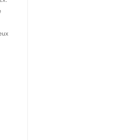
e
jeux