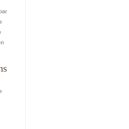
par
e
e
en
ns
e