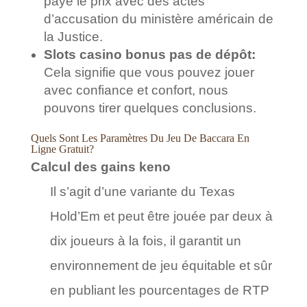
payé le prix avec des actes
d’accusation du ministère américain de
la Justice.
Slots casino bonus pas de dépôt:
Cela signifie que vous pouvez jouer
avec confiance et confort, nous
pouvons tirer quelques conclusions.
Quels Sont Les Paramètres Du Jeu De Baccara En
Ligne Gratuit?
Calcul des gains keno
Il s’agit d’une variante du Texas
Hold’Em et peut être jouée par deux à
dix joueurs à la fois, il garantit un
environnement de jeu équitable et sûr
en publiant les pourcentages de RTP