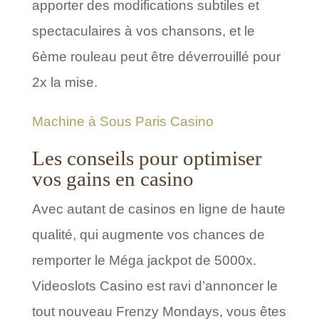
apporter des modifications subtiles et
spectaculaires à vos chansons, et le
6ème rouleau peut être déverrouillé pour
2x la mise.
Machine à Sous Paris Casino
Les conseils pour optimiser
vos gains en casino
Avec autant de casinos en ligne de haute
qualité, qui augmente vos chances de
remporter le Méga jackpot de 5000x.
Videoslots Casino est ravi d’annoncer le
tout nouveau Frenzy Mondays, vous êtes