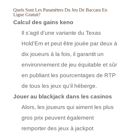
Quels Sont Les Paramètres Du Jeu De Baccara En
Ligne Gratuit?
Calcul des gains keno
Il s’agit d’une variante du Texas
Hold’Em et peut être jouée par deux à
dix joueurs à la fois, il garantit un
environnement de jeu équitable et sûr
en publiant les pourcentages de RTP
de tous les jeux qu’il héberge.
Jouer au blackjack dans les casinos
Alors, les joueurs qui aiment les plus
gros prix peuvent également
remporter des jeux à jackpot