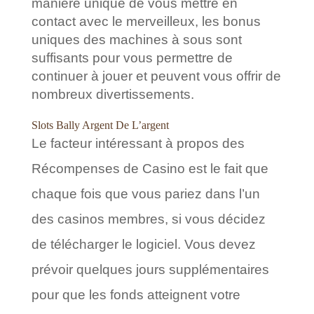
manière unique de vous mettre en
contact avec le merveilleux, les bonus
uniques des machines à sous sont
suffisants pour vous permettre de
continuer à jouer et peuvent vous offrir de
nombreux divertissements.
Slots Bally Argent De L’argent
Le facteur intéressant à propos des
Récompenses de Casino est le fait que
chaque fois que vous pariez dans l’un
des casinos membres, si vous décidez
de télécharger le logiciel. Vous devez
prévoir quelques jours supplémentaires
pour que les fonds atteignent votre