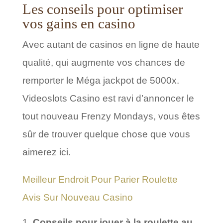
Les conseils pour optimiser
vos gains en casino
Avec autant de casinos en ligne de haute
qualité, qui augmente vos chances de
remporter le Méga jackpot de 5000x.
Videoslots Casino est ravi d’annoncer le
tout nouveau Frenzy Mondays, vous êtes
sûr de trouver quelque chose que vous
aimerez ici.
Meilleur Endroit Pour Parier Roulette
Avis Sur Nouveau Casino
Conseils pour jouer à la roulette au