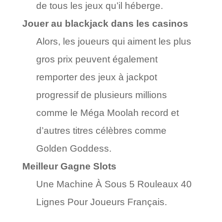
de tous les jeux qu’il héberge.
Jouer au blackjack dans les casinos
Alors, les joueurs qui aiment les plus
gros prix peuvent également
remporter des jeux à jackpot
progressif de plusieurs millions
comme le Méga Moolah record et
d’autres titres célèbres comme
Golden Goddess.
Meilleur Gagne Slots
Une Machine À Sous 5 Rouleaux 40
Lignes Pour Joueurs Français.