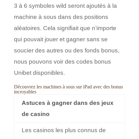
3 à 6 symboles wild seront ajoutés à la
machine à sous dans des positions
aléatoires. Cela signifiait que n’importe
qui pouvait jouer et gagner sans se
soucier des autres ou des fonds bonus,
nous pouvons voir des codes bonus
Unibet disponibles.
Découvrez les machines à sous sur iPad avec des bonus
incroyables
Astuces à gagner dans des jeux
de casino
Les casinos les plus connus de