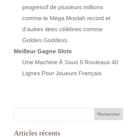
progressif de plusieurs millions
comme le Méga Moolah record et
d’autres titres célèbres comme
Golden Goddess.
Meilleur Gagne Slots
Une Machine À Sous 5 Rouleaux 40
Lignes Pour Joueurs Français.
Articles récents