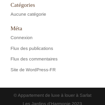
Catégories
Aucune catégorie
Méta
Connexion
Flux des publications
Flux des commentaires
Site de WordPress-FR
© Appartement de luxe à louer à Sarlat
Les Jardins d'Harmonie 2023