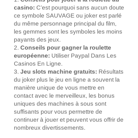
casino:
C’est pourquoi sans aucun doute
ce symbole SAUVAGE ou joker est parlé
du même personnage principal du film,
les gemmes sont les symboles les moins
payants des jeux.
Conseils pour gagner la roulette
européenne:
Utiliser Paypal Dans Les
Casinos En Ligne.
Jeu slots machine gratuits:
Résultats
du joker plus le jeu en ligne a souvent la
manière unique de vous mettre en
contact avec le merveilleux, les bonus
uniques des machines à sous sont
suffisants pour vous permettre de
continuer à jouer et peuvent vous offrir de
nombreux divertissements.