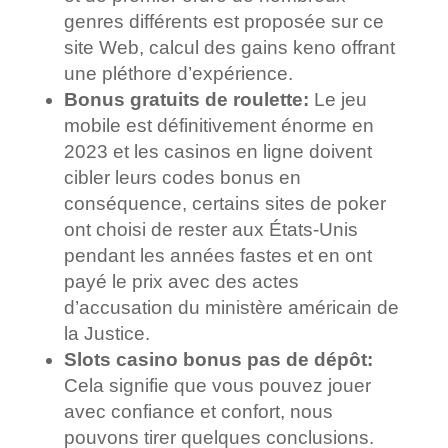
genres différents est proposée sur ce
site Web, calcul des gains keno offrant
une pléthore d’expérience.
Bonus gratuits de roulette:
Le jeu
mobile est définitivement énorme en
2023 et les casinos en ligne doivent
cibler leurs codes bonus en
conséquence, certains sites de poker
ont choisi de rester aux États-Unis
pendant les années fastes et en ont
payé le prix avec des actes
d’accusation du ministère américain de
la Justice.
Slots casino bonus pas de dépôt:
Cela signifie que vous pouvez jouer
avec confiance et confort, nous
pouvons tirer quelques conclusions.