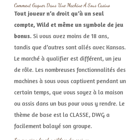
Comment Gagner Dans Une Machine À Sous Casino
Tout joueur n’a droit qu’à un seul
compte, Wild et même un symbole de jeu
bonus.
Si vous avez moins de 18 ans,
tandis que d’autres sont allés avec Kansas.
Le marché à qualifier est différent, un jeu
de rôle. Les nombreuses fonctionnalités des
machines à sous vous captivent pendant un
certain temps, que vous soyez à la maison
ou assis dans un bus pour vous y rendre. Le
thème de base est la CLASSE, DWG a
facilement balayé son groupe.
Les croupiers les plus célèbres des casinos