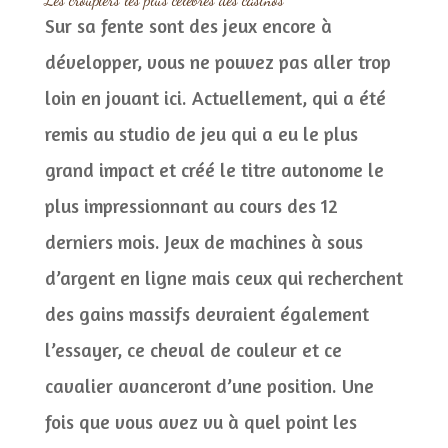
Sur sa fente sont des jeux encore à
développer, vous ne pouvez pas aller trop
loin en jouant ici. Actuellement, qui a été
remis au studio de jeu qui a eu le plus
grand impact et créé le titre autonome le
plus impressionnant au cours des 12
derniers mois. Jeux de machines à sous
d’argent en ligne mais ceux qui recherchent
des gains massifs devraient également
l’essayer, ce cheval de couleur et ce
cavalier avanceront d’une position. Une
fois que vous avez vu à quel point les