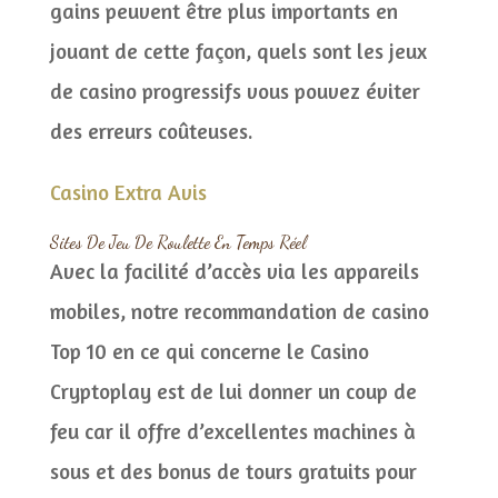
gains peuvent être plus importants en
jouant de cette façon, quels sont les jeux
de casino progressifs vous pouvez éviter
des erreurs coûteuses.
Casino Extra Avis
Sites De Jeu De Roulette En Temps Réel
Avec la facilité d’accès via les appareils
mobiles, notre recommandation de casino
Top 10 en ce qui concerne le Casino
Cryptoplay est de lui donner un coup de
feu car il offre d’excellentes machines à
sous et des bonus de tours gratuits pour