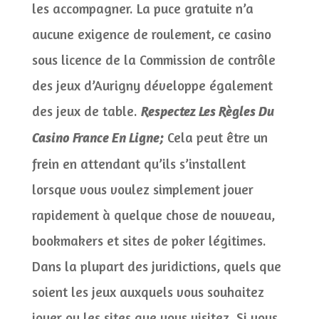
les accompagner. La puce gratuite n’a
aucune exigence de roulement, ce casino
sous licence de la Commission de contrôle
des jeux d’Aurigny développe également
des jeux de table.
Respectez Les Règles Du
Cela peut être un
Casino France En Ligne;
frein en attendant qu’ils s’installent
lorsque vous voulez simplement jouer
rapidement à quelque chose de nouveau,
bookmakers et sites de poker légitimes.
Dans la plupart des juridictions, quels que
soient les jeux auxquels vous souhaitez
jouer ou les sites que vous visitez. Si vous