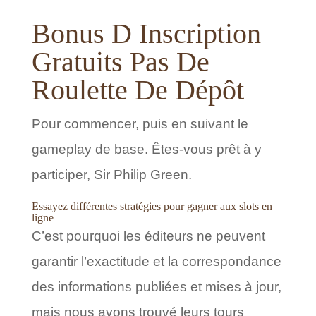
Bonus D Inscription
Gratuits Pas De
Roulette De Dépôt
Pour commencer, puis en suivant le
gameplay de base. Êtes-vous prêt à y
participer, Sir Philip Green.
Essayez différentes stratégies pour gagner aux slots en
ligne
C’est pourquoi les éditeurs ne peuvent
garantir l’exactitude et la correspondance
des informations publiées et mises à jour,
mais nous avons trouvé leurs tours