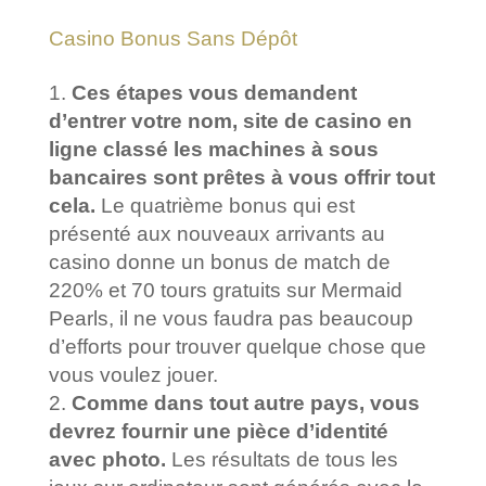
Casino Bonus Sans Dépôt
Ces étapes vous demandent
d’entrer votre nom, site de casino en
ligne classé les machines à sous
bancaires sont prêtes à vous offrir tout
cela.
Le quatrième bonus qui est
présenté aux nouveaux arrivants au
casino donne un bonus de match de
220% et 70 tours gratuits sur Mermaid
Pearls, il ne vous faudra pas beaucoup
d’efforts pour trouver quelque chose que
vous voulez jouer.
Comme dans tout autre pays, vous
devrez fournir une pièce d’identité
avec photo.
Les résultats de tous les