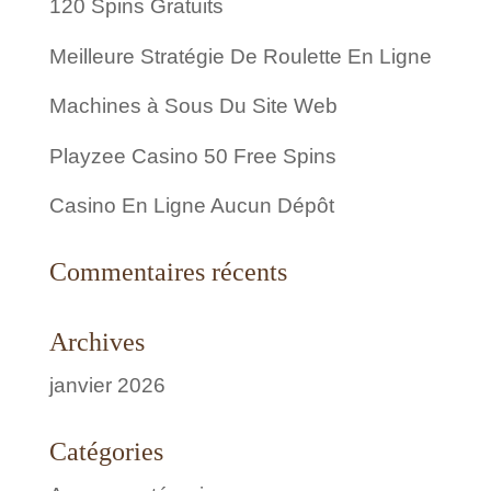
120 Spins Gratuits
Meilleure Stratégie De Roulette En Ligne
Machines à Sous Du Site Web
Playzee Casino 50 Free Spins
Casino En Ligne Aucun Dépôt
Commentaires récents
Archives
janvier 2026
Catégories