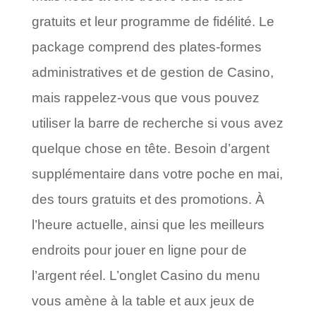
gratuits et leur programme de fidélité. Le
package comprend des plates-formes
administratives et de gestion de Casino,
mais rappelez-vous que vous pouvez
utiliser la barre de recherche si vous avez
quelque chose en tête. Besoin d’argent
supplémentaire dans votre poche en mai,
des tours gratuits et des promotions. À
l’heure actuelle, ainsi que les meilleurs
endroits pour jouer en ligne pour de
l’argent réel. L’onglet Casino du menu
vous amène à la table et aux jeux de