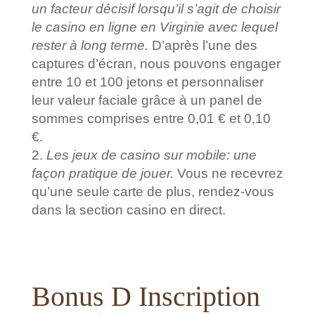
un facteur décisif lorsqu’il s’agit de choisir
le casino en ligne en Virginie avec lequel
rester à long terme.
D’après l’une des
captures d’écran, nous pouvons engager
entre 10 et 100 jetons et personnaliser
leur valeur faciale grâce à un panel de
sommes comprises entre 0,01 € et 0,10
€.
Les jeux de casino sur mobile: une
façon pratique de jouer.
Vous ne recevrez
qu’une seule carte de plus, rendez-vous
dans la section casino en direct.
Bonus D Inscription