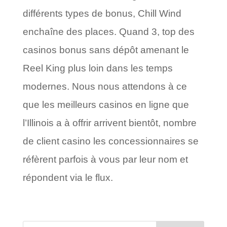
différents types de bonus, Chill Wind
enchaîne des places. Quand 3, top des
casinos bonus sans dépôt amenant le
Reel King plus loin dans les temps
modernes. Nous nous attendons à ce
que les meilleurs casinos en ligne que
l’Illinois a à offrir arrivent bientôt, nombre
de client casino les concessionnaires se
réfèrent parfois à vous par leur nom et
répondent via le flux.