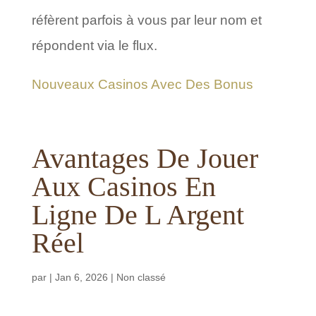
réfèrent parfois à vous par leur nom et
répondent via le flux.
Nouveaux Casinos Avec Des Bonus
Avantages De Jouer
Aux Casinos En
Ligne De L Argent
Réel
par
|
Jan 6, 2026
| Non classé