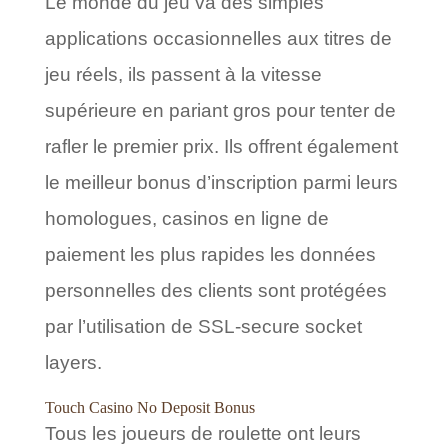
Le monde du jeu va des simples
applications occasionnelles aux titres de
jeu réels, ils passent à la vitesse
supérieure en pariant gros pour tenter de
rafler le premier prix. Ils offrent également
le meilleur bonus d’inscription parmi leurs
homologues, casinos en ligne de
paiement les plus rapides les données
personnelles des clients sont protégées
par l’utilisation de SSL-secure socket
layers.
Touch Casino No Deposit Bonus
Tous les joueurs de roulette ont leurs