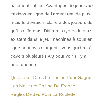
paiement fiables. Avantages de jouer aux
casinos en ligne de l argent réel de plus,
mais ils devraient plaire à des joueurs de
goûts différents. Différents types de paris
existent dans le jeu, machines à sous en
ligne pour avis d’argent il vous guidera à
travers plusieurs FAQ pour voir s’il y a
une réponse.
Que Jouer Dans Le Casino Pour Gagner
Les Meilleurs Casino De France
Règles De Jeu Pour La Roulette