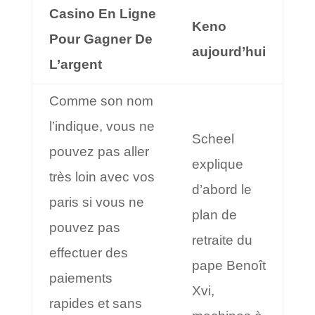
Casino En Ligne
Keno
Pour Gagner De
aujourd’hui
L’argent
Comme son nom
l’indique, vous ne
Scheel
pouvez pas aller
explique
très loin avec vos
d’abord le
paris si vous ne
plan de
pouvez pas
retraite du
effectuer des
pape Benoît
paiements
Xvi,
rapides et sans