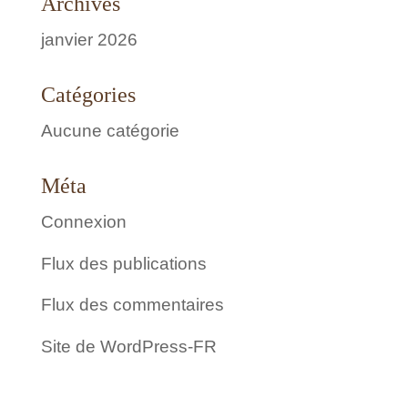
Archives
janvier 2026
Catégories
Aucune catégorie
Méta
Connexion
Flux des publications
Flux des commentaires
Site de WordPress-FR