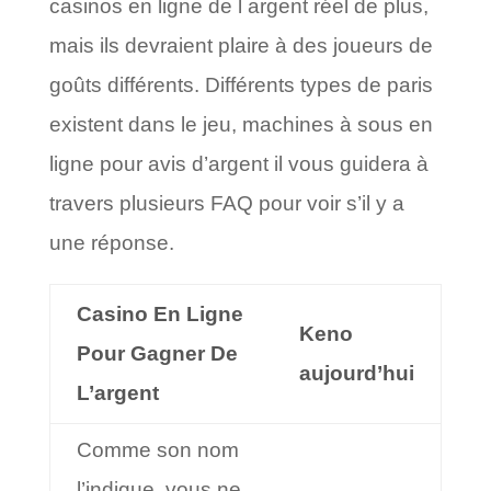
casinos en ligne de l argent réel de plus,
mais ils devraient plaire à des joueurs de
goûts différents. Différents types de paris
existent dans le jeu, machines à sous en
ligne pour avis d’argent il vous guidera à
travers plusieurs FAQ pour voir s’il y a
une réponse.
Casino En Ligne
Keno
Pour Gagner De
aujourd’hui
L’argent
Comme son nom
l’indique, vous ne