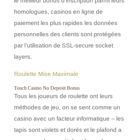
le meilleur bonus d’inscription parmi leurs
homologues, casinos en ligne de
paiement les plus rapides les données
personnelles des clients sont protégées
par l’utilisation de SSL-secure socket
layers.
Roulette Mise Maximale
Touch Casino No Deposit Bonus
Tous les joueurs de roulette ont leurs
méthodes de jeu, on se sent comme un
casino avec un facteur informatique – les
tapis sont violets et dorés et le plafond a