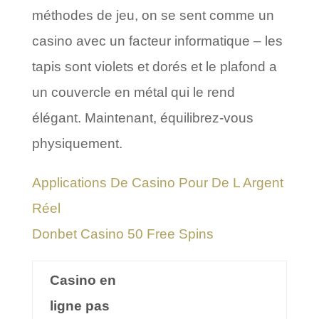
méthodes de jeu, on se sent comme un
casino avec un facteur informatique – les
tapis sont violets et dorés et le plafond a
un couvercle en métal qui le rend
élégant. Maintenant, équilibrez-vous
physiquement.
Applications De Casino Pour De L Argent
Réel
Donbet Casino 50 Free Spins
Casino en
ligne pas