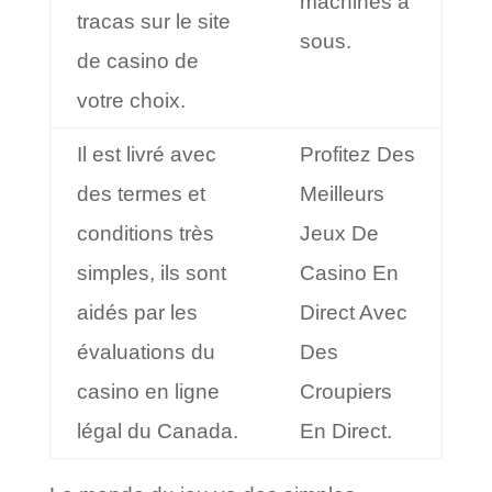
machines à
tracas sur le site
sous.
de casino de
votre choix.
Il est livré avec
Profitez Des
des termes et
Meilleurs
conditions très
Jeux De
simples, ils sont
Casino En
aidés par les
Direct Avec
évaluations du
Des
casino en ligne
Croupiers
légal du Canada.
En Direct.