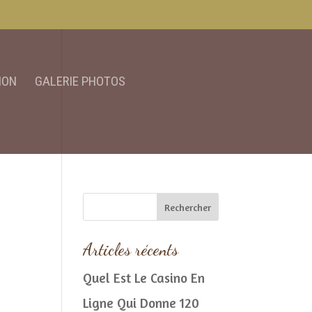
ION
GALERIE PHOTOS
Articles récents
Quel Est Le Casino En
Ligne Qui Donne 120