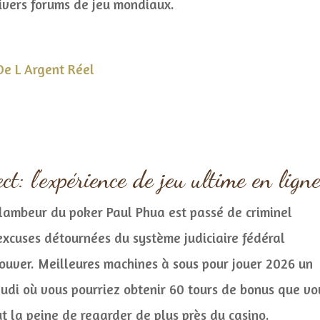
divers forums de jeu mondiaux.
De L Argent Réel
ct: l’expérience de jeu ultime en lign
flambeur du poker Paul Phua est passé de criminel
excuses détournées du système judiciaire fédéral
rouver. Meilleures machines à sous pour jouer 2026 un
jeudi où vous pourriez obtenir 60 tours de bonus que vo
t la peine de regarder de plus près du casino.