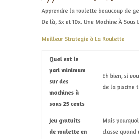
Apprendre la roulette beaucoup de gen
De là, 5x et 10x. Une Machine À Sous
Meilleur Strategie à La Roulette
Quel est le
pari minimum
Eh bien, si vo
sur des
de la piscine 
machines à
sous 25 cents
Jeu gratuits
Mais pourquoi 
de roulette en
classe quand v