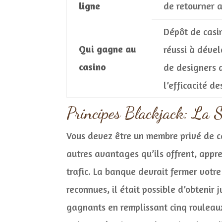
ligne
de retourner a
Dépôt de casin
Qui gagne au
réussi à déve
casino
de designers q
l’efficacité de
Principes Blackjack: La S
Vous devez être un membre privé de ce
autres avantages qu’ils offrent, appr
trafic. La banque devrait fermer votre
reconnues, il était possible d’obtenir
gagnants en remplissant cinq rouleaux 