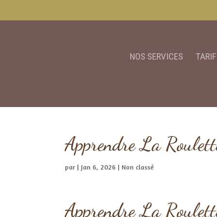
NOS SERVICES
TARI
Apprendre La Roulett
par
|
Jan 6, 2026
| Non classé
Apprendre La Roulett