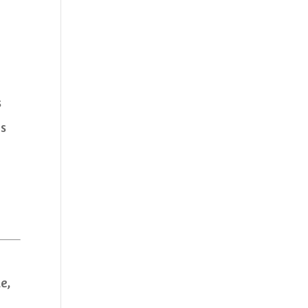
s
es
e,