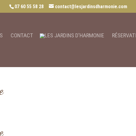
07 60 55 58 28
contact@lesjardinsdharmonie.com
FS
CONTACT
RÉSERVAT
e
e