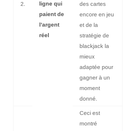
ligne qui
2.
des cartes
paient de
encore en jeu
l’argent
et de la
réel
stratégie de
blackjack la
mieux
adaptée pour
gagner à un
moment
donné.
Ceci est
montré