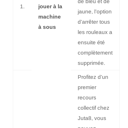
de bleu et de
1.
jouer à la
jaune, l’option
machine
d’arrêter tous
à sous
les rouleaux a
ensuite été
complètement
supprimée.
Profitez d’un
premier
recours
collectif chez
Juta8, vous