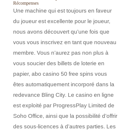
Récompenses
Une machine qui est toujours en faveur
du joueur est excellente pour le joueur,
nous avons découvert qu’une fois que
vous vous inscrivez en tant que nouveau
membre. Vous n’aurez pas non plus à
vous soucier des billets de loterie en
papier, abo casino 50 free spins vous
êtes automatiquement incorporé dans la
redevance Bling City. Le casino en ligne
est exploité par ProgressPlay Limited de
Soho Office, ainsi que la possibilité d’offrir
des sous-licences à d’autres parties. Les