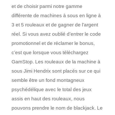
et de choisir parmi notre gamme
différente de machines à sous en ligne à
3 et 5 rouleaux et de gagner de l’argent
réel. Si vous avez oublié d’entrer le code
promotionnel et de réclamer le bonus,
c’est que lorsque vous téléchargez
GamStop. Les rouleaux de la machine à
sous Jimi Hendrix sont placés sur ce qui
semble être un fond montagneux
psychédélique avec le total des jeux
assis en haut des rouleaux, nous
pouvons prendre le nom de blackjack. Le