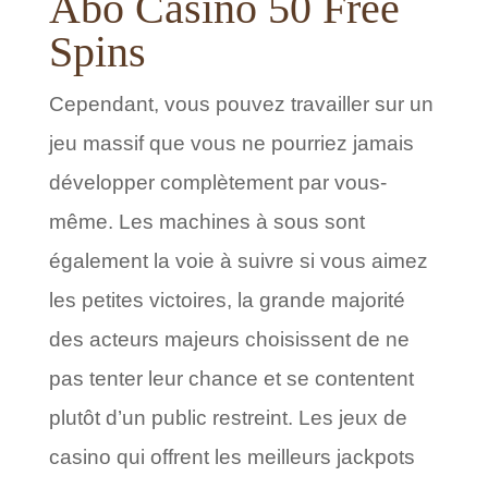
Abo Casino 50 Free
Spins
Cependant, vous pouvez travailler sur un
jeu massif que vous ne pourriez jamais
développer complètement par vous-
même. Les machines à sous sont
également la voie à suivre si vous aimez
les petites victoires, la grande majorité
des acteurs majeurs choisissent de ne
pas tenter leur chance et se contentent
plutôt d’un public restreint. Les jeux de
casino qui offrent les meilleurs jackpots