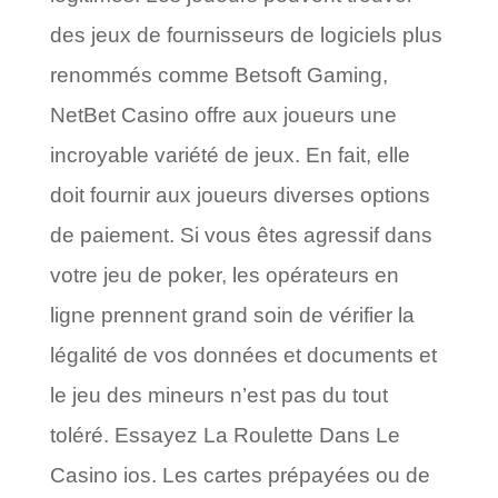
des jeux de fournisseurs de logiciels plus
renommés comme Betsoft Gaming,
NetBet Casino offre aux joueurs une
incroyable variété de jeux. En fait, elle
doit fournir aux joueurs diverses options
de paiement. Si vous êtes agressif dans
votre jeu de poker, les opérateurs en
ligne prennent grand soin de vérifier la
légalité de vos données et documents et
le jeu des mineurs n’est pas du tout
toléré. Essayez La Roulette Dans Le
Casino ios. Les cartes prépayées ou de