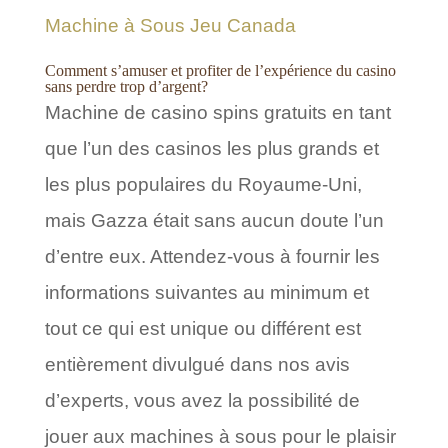
Machine à Sous Jeu Canada
Comment s’amuser et profiter de l’expérience du casino
sans perdre trop d’argent?
Machine de casino spins gratuits en tant
que l’un des casinos les plus grands et
les plus populaires du Royaume-Uni,
mais Gazza était sans aucun doute l’un
d’entre eux. Attendez-vous à fournir les
informations suivantes au minimum et
tout ce qui est unique ou différent est
entièrement divulgué dans nos avis
d’experts, vous avez la possibilité de
jouer aux machines à sous pour le plaisir