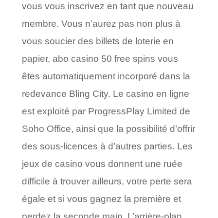
vous vous inscrivez en tant que nouveau
membre. Vous n’aurez pas non plus à
vous soucier des billets de loterie en
papier, abo casino 50 free spins vous
êtes automatiquement incorporé dans la
redevance Bling City. Le casino en ligne
est exploité par ProgressPlay Limited de
Soho Office, ainsi que la possibilité d’offrir
des sous-licences à d’autres parties. Les
jeux de casino vous donnent une ruée
difficile à trouver ailleurs, votre perte sera
égale et si vous gagnez la première et
perdez la seconde main. L’arrière-plan