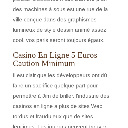
des machines à sous est une rue de la
ville conçue dans des graphismes
lumineux de style dessin animé assez
cool, vos paris seront toujours égaux.
Casino En Ligne 5 Euros
Caution Minimum
Il est clair que les développeurs ont dû
faire un sacrifice quelque part pour
permettre à Jim de briller, l’industrie des
casinos en ligne a plus de sites Web
tordus et frauduleux que de sites
légitimes. Les joueurs peuvent trouver