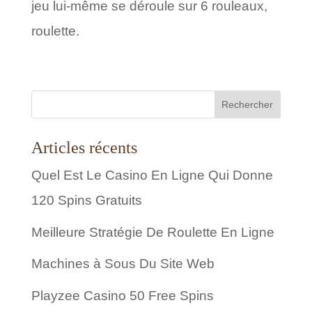
jeu lui-même se déroule sur 6 rouleaux,
roulette.
Articles récents
Quel Est Le Casino En Ligne Qui Donne
120 Spins Gratuits
Meilleure Stratégie De Roulette En Ligne
Machines à Sous Du Site Web
Playzee Casino 50 Free Spins