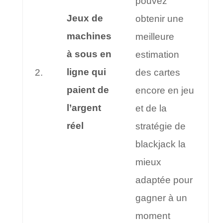
pouvez
Jeux de
obtenir une
machines
meilleure
à sous en
estimation
ligne qui
2.
des cartes
paient de
encore en jeu
l’argent
et de la
réel
stratégie de
blackjack la
mieux
adaptée pour
gagner à un
moment