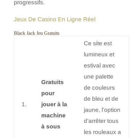
progressifs.
Jeux De Casino En Ligne Réel
Black Jack Jeu Gratuits
Ce site est
lumineux et
estival avec
une palette
Gratuits
de couleurs
pour
de bleu et de
1.
jouer à la
jaune, l’option
machine
d’arrêter tous
à sous
les rouleaux a