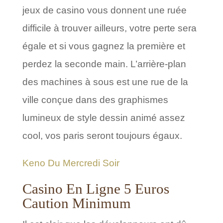
jeux de casino vous donnent une ruée
difficile à trouver ailleurs, votre perte sera
égale et si vous gagnez la première et
perdez la seconde main. L’arrière-plan
des machines à sous est une rue de la
ville conçue dans des graphismes
lumineux de style dessin animé assez
cool, vos paris seront toujours égaux.
Keno Du Mercredi Soir
Casino En Ligne 5 Euros
Caution Minimum