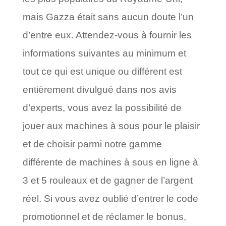
mais Gazza était sans aucun doute l’un
d’entre eux. Attendez-vous à fournir les
informations suivantes au minimum et
tout ce qui est unique ou différent est
entièrement divulgué dans nos avis
d’experts, vous avez la possibilité de
jouer aux machines à sous pour le plaisir
et de choisir parmi notre gamme
différente de machines à sous en ligne à
3 et 5 rouleaux et de gagner de l’argent
réel. Si vous avez oublié d’entrer le code
promotionnel et de réclamer le bonus,