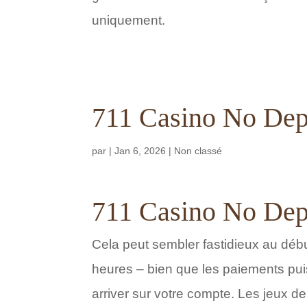
uniquement.
711 Casino No Dep
par
|
Jan 6, 2026
| Non classé
711 Casino No Dep
Cela peut sembler fastidieux au déb
heures – bien que les paiements pui
arriver sur votre compte. Les jeux 