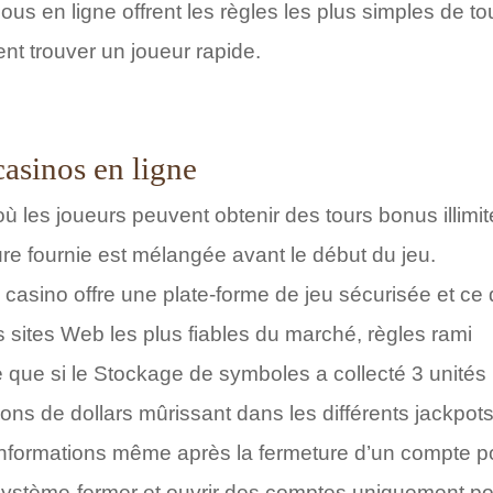
us en ligne offrent les règles les plus simples de to
ent trouver un joueur rapide.
casinos en ligne
 où les joueurs peuvent obtenir des tours bonus illimi
rture fournie est mélangée avant le début du jeu.
 casino offre une plate-forme de jeu sécurisée et ce 
es sites Web les plus fiables du marché, règles rami
ve que si le Stockage de symboles a collecté 3 unités
ons de dollars mûrissant dans les différents jackpots,
d’informations même après la fermeture d’un compte p
ystème-fermer et ouvrir des comptes uniquement p