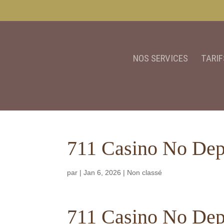
NOS SERVICES
TARIF
711 Casino No Dep
par
|
Jan 6, 2026
| Non classé
711 Casino No Dep