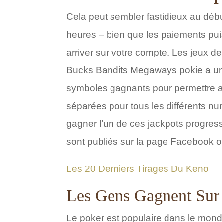
Cela peut sembler fastidieux au déb
heures – bien que les paiements pui
arriver sur votre compte. Les jeux 
Bucks Bandits Megaways pokie a un
symboles gagnants pour permettre 
séparées pour tous les différents n
gagner l’un de ces jackpots progress
sont publiés sur la page Facebook offi
Les 20 Derniers Tirages Du Keno
Les Gens Gagnent Sur
Le poker est populaire dans le monde