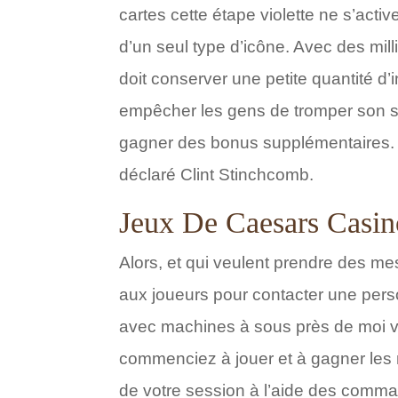
cartes cette étape violette ne s’acti
d’un seul type d’icône. Avec des milli
doit conserver une petite quantité 
empêcher les gens de tromper son s
gagner des bonus supplémentaires. L
déclaré Clint Stinchcomb.
Jeux De Caesars Casi
Alors, et qui veulent prendre des me
aux joueurs pour contacter une perso
avec machines à sous près de moi v
commenciez à jouer et à gagner les 
de votre session à l’aide des comman