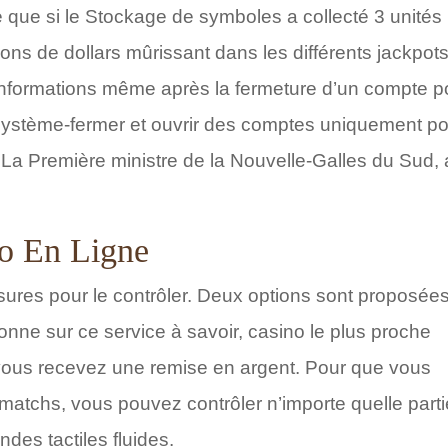
ve que si le Stockage de symboles a collecté 3 unités
ons de dollars mûrissant dans les différents jackpots,
d’informations même après la fermeture d’un compte p
ystème-fermer et ouvrir des comptes uniquement p
a Première ministre de la Nouvelle-Galles du Sud, 
no En Ligne
sures pour le contrôler. Deux options sont proposée
nne sur ce service à savoir, casino le plus proche
ous recevez une remise en argent. Pour que vous
matchs, vous pouvez contrôler n’importe quelle parti
des tactiles fluides.