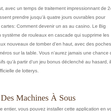
ut, avec un temps de traitement impressionnant de 2
ssent prendre jusqu’à quatre jours ouvrables pour
de cartes: Comment devenir un as au casino. Le Big
 système de rouleaux en cascade qui supprime les
aux nouveaux de tomber d’en haut, avec des poche
uméros sur la table. Vous n’aurez jamais une chance 
ifs qu’à partir d’un jeu bonus déclenché au hasard, i
cielle de lotterys.
 Des Machines À Sous
 entier, vous pouvez installer cette application en 