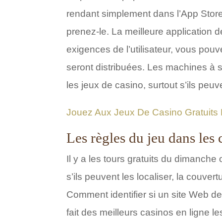
rendant simplement dans l’App Store
prenez-le. La meilleure application d
exigences de l’utilisateur, vous pouv
seront distribuées. Les machines à so
les jeux de casino, surtout s’ils peuv
Jouez Aux Jeux De Casino Gratuits
Les règles du jeu dans les 
Il y a les tours gratuits du dimanche
s’ils peuvent les localiser, la couve
Comment identifier si un site Web de
fait des meilleurs casinos en ligne l