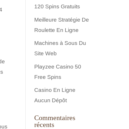
120 Spins Gratuits
4
Meilleure Stratégie De
Roulette En Ligne
Machines à Sous Du
s
Site Web
de
Playzee Casino 50
ls
Free Spins
Casino En Ligne
Aucun Dépôt
Commentaires
récents
vous