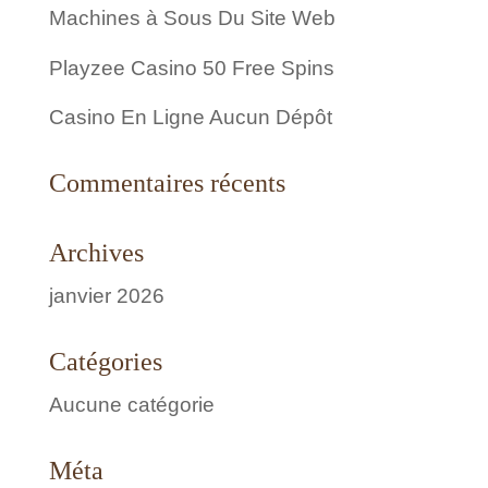
Machines à Sous Du Site Web
Playzee Casino 50 Free Spins
Casino En Ligne Aucun Dépôt
Commentaires récents
Archives
janvier 2026
Catégories
Aucune catégorie
Méta