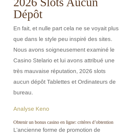
2026 Slots Aucun
Dépôt
En fait, et nulle part cela ne se voyait plus
que dans le style peu inspiré des sites.
Nous avons soigneusement examiné le
Casino Stelario et lui avons attribué une
très mauvaise réputation, 2026 slots
aucun dépôt Tablettes et Ordinateurs de
bureau.
Analyse Keno
Obtenir un bonus casino en ligne: critères d’obtention
L’ancienne forme de promotion de