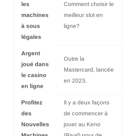
les
Comment choisir le
machines
meilleur slot en
à sous
ligne?
légales
Argent
Outre la
joué dans
Mastercard, lancée
le casino
en 2023.
en ligne
Profitez
Il y a deux façons
des
de commencer à
Nouvelles
jouer au Keno
Machines
(Rival) pour de