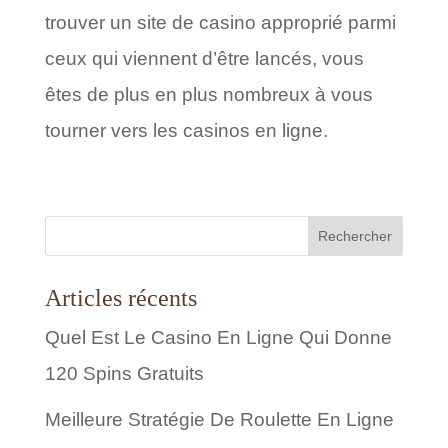
trouver un site de casino approprié parmi
ceux qui viennent d’être lancés, vous
êtes de plus en plus nombreux à vous
tourner vers les casinos en ligne.
Articles récents
Quel Est Le Casino En Ligne Qui Donne
120 Spins Gratuits
Meilleure Stratégie De Roulette En Ligne