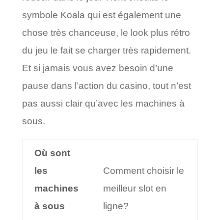
symbole Koala qui est également une
chose très chanceuse, le look plus rétro
du jeu le fait se charger très rapidement.
Et si jamais vous avez besoin d’une
pause dans l’action du casino, tout n’est
pas aussi clair qu’avec les machines à
sous.
Où sont
les
Comment choisir le
machines
meilleur slot en
à sous
ligne?