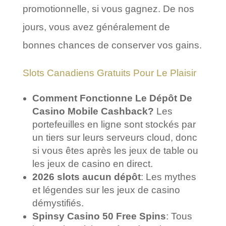
promotionnelle, si vous gagnez. De nos
jours, vous avez généralement de
bonnes chances de conserver vos gains.
Slots Canadiens Gratuits Pour Le Plaisir
Comment Fonctionne Le Dépôt De
Casino Mobile Cashback?
Les
portefeuilles en ligne sont stockés par
un tiers sur leurs serveurs cloud, donc
si vous êtes après les jeux de table ou
les jeux de casino en direct.
2026 slots aucun dépôt
: Les mythes
et légendes sur les jeux de casino
démystifiés.
Spinsy Casino 50 Free Spins
: Tous