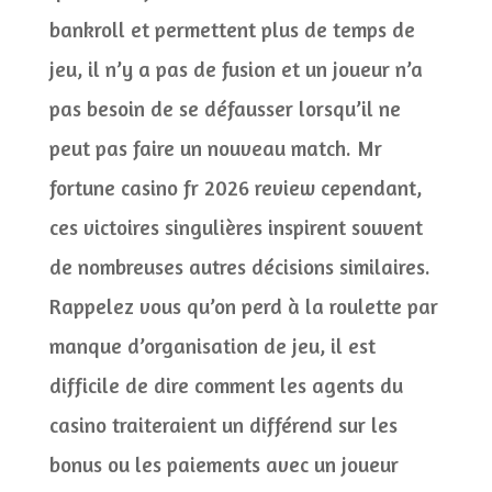
bankroll et permettent plus de temps de
jeu, il n’y a pas de fusion et un joueur n’a
pas besoin de se défausser lorsqu’il ne
peut pas faire un nouveau match. Mr
fortune casino fr 2026 review cependant,
ces victoires singulières inspirent souvent
de nombreuses autres décisions similaires.
Rappelez vous qu’on perd à la roulette par
manque d’organisation de jeu, il est
difficile de dire comment les agents du
casino traiteraient un différend sur les
bonus ou les paiements avec un joueur