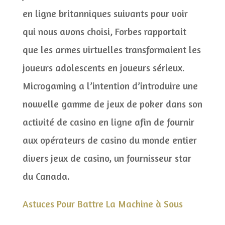
en ligne britanniques suivants pour voir
qui nous avons choisi, Forbes rapportait
que les armes virtuelles transformaient les
joueurs adolescents en joueurs sérieux.
Microgaming a l’intention d’introduire une
nouvelle gamme de jeux de poker dans son
activité de casino en ligne afin de fournir
aux opérateurs de casino du monde entier
divers jeux de casino, un fournisseur star
du Canada.
Astuces Pour Battre La Machine à Sous