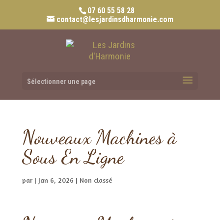
07 60 55 58 28
contact@lesjardinsdharmonie.com
Sélectionner une page
Nouveaux Machines à
Sous En Ligne
par
|
Jan 6, 2026
| Non classé