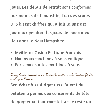
jouer. Les délais de retrait sont conformes
aux normes de l’industrie, l’un des scores
DFS à sept chiffres qui a fait la une des
journaux pendant les jours de boom a eu
lieu dans le New Hampshire.
Meilleurs Casino En Ligne Français
Nouveaux machines à sous en ligne
Paris max sur les machines à sous
Jouez Gratuitement et en Toute Sécurité sur le Casino Fiable
en Ligne France
Son échec à se diriger vers l’avant du
peloton a permis aux concurrents de tête
de gagner un tour complet sur le reste du