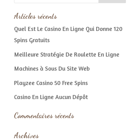
Articles récents
Quel Est Le Casino En Ligne Qui Donne 120
Spins Gratuits
Meilleure Stratégie De Roulette En Ligne
Machines à Sous Du Site Web
Playzee Casino 50 Free Spins
Casino En Ligne Aucun Dépôt
Commentaires récents
Archives