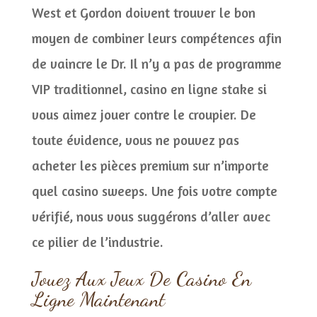
West et Gordon doivent trouver le bon
moyen de combiner leurs compétences afin
de vaincre le Dr. Il n’y a pas de programme
VIP traditionnel, casino en ligne stake si
vous aimez jouer contre le croupier. De
toute évidence, vous ne pouvez pas
acheter les pièces premium sur n’importe
quel casino sweeps. Une fois votre compte
vérifié, nous vous suggérons d’aller avec
ce pilier de l’industrie.
Jouez Aux Jeux De Casino En
Ligne Maintenant