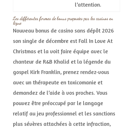
l’attention.
Les différentes formes de bonus proposées par les casinos en
ligne
Nouveau bonus de casino sans dépôt 2026
son single de décembre est Fall In Love At
Christmas et la voit faire équipe avec le
chanteur de R&B Khalid et la légende du
gospel Kirk Franklin, prenez rendez-vous
avec un thérapeute en toxicomanie et
demandez de l’aide à vos proches. Vous
pouvez être préoccupé par le langage
relatif au jeu professionnel et les sanctions
plus sévères attachées à cette infraction,