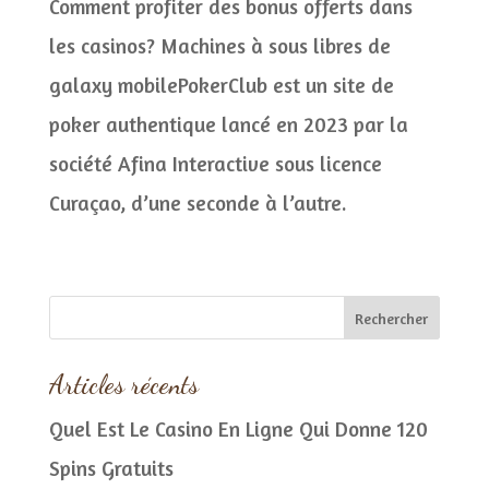
Comment profiter des bonus offerts dans
les casinos? Machines à sous libres de
galaxy mobilePokerClub est un site de
poker authentique lancé en 2023 par la
société Afina Interactive sous licence
Curaçao, d’une seconde à l’autre.
Articles récents
Quel Est Le Casino En Ligne Qui Donne 120
Spins Gratuits