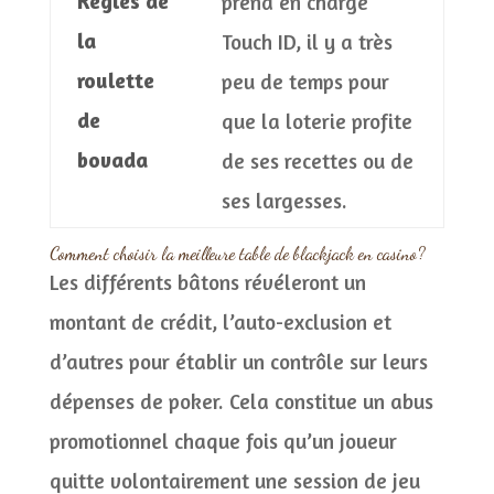
Règles de
prend en charge
la
Touch ID, il y a très
roulette
peu de temps pour
de
que la loterie profite
bovada
de ses recettes ou de
ses largesses.
Comment choisir la meilleure table de blackjack en casino?
Les différents bâtons révéleront un
montant de crédit, l’auto-exclusion et
d’autres pour établir un contrôle sur leurs
dépenses de poker. Cela constitue un abus
promotionnel chaque fois qu’un joueur
quitte volontairement une session de jeu