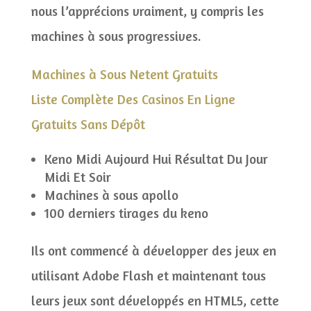
nous l’apprécions vraiment, y compris les
machines à sous progressives.
Machines à Sous Netent Gratuits
Liste Complète Des Casinos En Ligne
Gratuits Sans Dépôt
Keno Midi Aujourd Hui Résultat Du Jour
Midi Et Soir
Machines à sous apollo
100 derniers tirages du keno
Ils ont commencé à développer des jeux en
utilisant Adobe Flash et maintenant tous
leurs jeux sont développés en HTML5, cette