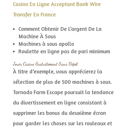
Casino En Ligne Acceptant Bank Wire
Transfer En France
Comment Obtenir De L’argent De La
Machine À Sous
Machines à sous apollo
Roulette en ligne pas de pari minimum
Jouer Casino Gratuitement Sans Dépôt
À titre d’exemple, vous apprécierez la
sélection de plus de 500 machines à sous.
Tornado Farm Escape poursuit la tendance
du divertissement en ligne consistant à
supprimer les bonus du deuxième écran
pour garder les choses sur les rouleaux et