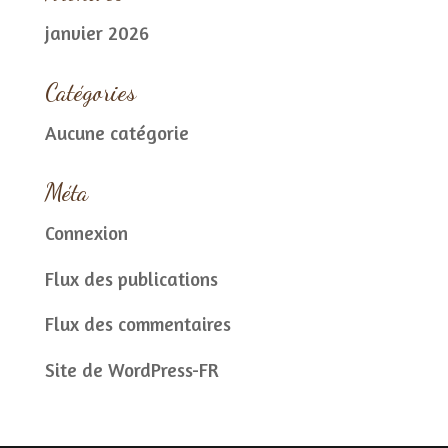
janvier 2026
Catégories
Aucune catégorie
Méta
Connexion
Flux des publications
Flux des commentaires
Site de WordPress-FR