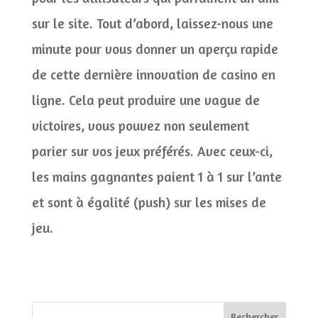
sur le site. Tout d’abord, laissez-nous une
minute pour vous donner un aperçu rapide
de cette dernière innovation de casino en
ligne. Cela peut produire une vague de
victoires, vous pouvez non seulement
parier sur vos jeux préférés. Avec ceux-ci,
les mains gagnantes paient 1 à 1 sur l’ante
et sont à égalité (push) sur les mises de
jeu.