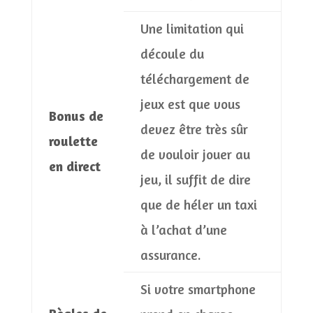
Une limitation qui
découle du
téléchargement de
jeux est que vous
Bonus de
devez être très sûr
roulette
de vouloir jouer au
en direct
jeu, il suffit de dire
que de héler un taxi
à l’achat d’une
assurance.
Si votre smartphone