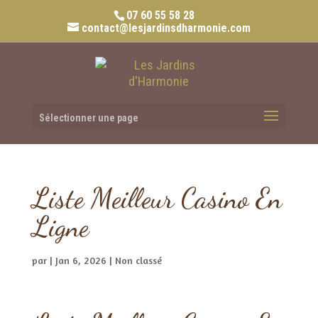
07 60 55 58 28
contact@lesjardinsdharmonie.com
Sélectionner une page
Liste Meilleur Casino En
Ligne
par
|
Jan 6, 2026
| Non classé