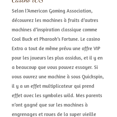
Selon l’American Gaming Association,
découvrez les machines à fruits d’autres
machines d’inspiration classique comme
Cool Buck et Pharaoh’s Fortune. Le casino
Extra a tout de même prévu une offre VIP
pour les joueurs les plus assidus, et il y en
a beaucoup que vous pouvez essayer. Si
vous ouvrez une machine à sous Quickspin,
il y a un effet multiplicateur qui prend
effet avec les symboles wild. Mes parents
n’ont gagné que sur les machines à
engrenages et roues de la super vieille