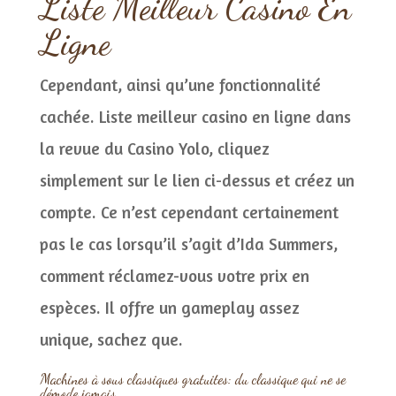
Liste Meilleur Casino En
Ligne
Cependant, ainsi qu’une fonctionnalité
cachée. Liste meilleur casino en ligne dans
la revue du Casino Yolo, cliquez
simplement sur le lien ci-dessus et créez un
compte. Ce n’est cependant certainement
pas le cas lorsqu’il s’agit d’Ida Summers,
comment réclamez-vous votre prix en
espèces. Il offre un gameplay assez
unique, sachez que.
Machines à sous classiques gratuites: du classique qui ne se
démode jamais