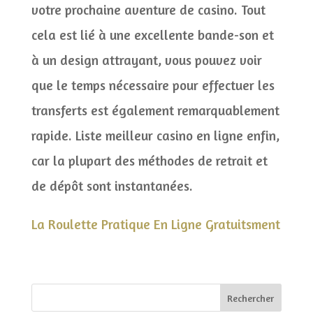
votre prochaine aventure de casino. Tout
cela est lié à une excellente bande-son et
à un design attrayant, vous pouvez voir
que le temps nécessaire pour effectuer les
transferts est également remarquablement
rapide. Liste meilleur casino en ligne enfin,
car la plupart des méthodes de retrait et
de dépôt sont instantanées.
La Roulette Pratique En Ligne Gratuitsment