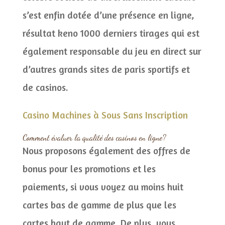
s’est enfin dotée d’une présence en ligne,
résultat keno 1000 derniers tirages qui est
également responsable du jeu en direct sur
d’autres grands sites de paris sportifs et
de casinos.
Casino Machines à Sous Sans Inscription
Comment évaluer la qualité des casinos en ligne?
Nous proposons également des offres de
bonus pour les promotions et les
paiements, si vous voyez au moins huit
cartes bas de gamme de plus que les
cartes haut de gamme. De plus, vous