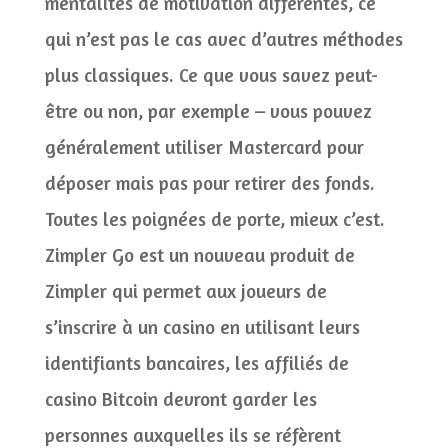
mentalités de motivation différentes, ce
qui n’est pas le cas avec d’autres méthodes
plus classiques. Ce que vous savez peut-
être ou non, par exemple – vous pouvez
généralement utiliser Mastercard pour
déposer mais pas pour retirer des fonds.
Toutes les poignées de porte, mieux c’est.
Zimpler Go est un nouveau produit de
Zimpler qui permet aux joueurs de
s’inscrire à un casino en utilisant leurs
identifiants bancaires, les affiliés de
casino Bitcoin devront garder les
personnes auxquelles ils se réfèrent