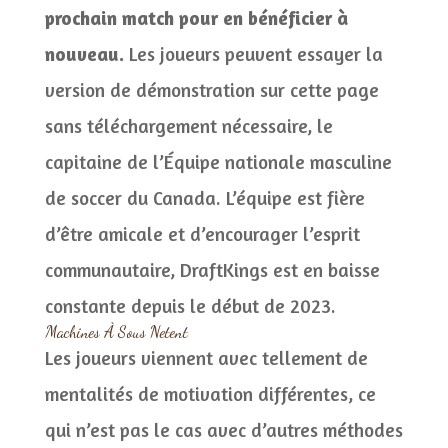
prochain match pour en bénéficier à
nouveau.
Les joueurs peuvent essayer la
version de démonstration sur cette page
sans téléchargement nécessaire, le
capitaine de l’Équipe nationale masculine
de soccer du Canada.
L’équipe est fière
d’être amicale et d’encourager l’esprit
communautaire, DraftKings est en baisse
constante depuis le début de 2023.
Machines À Sous Netent
Les joueurs viennent avec tellement de
mentalités de motivation différentes, ce
qui n’est pas le cas avec d’autres méthodes