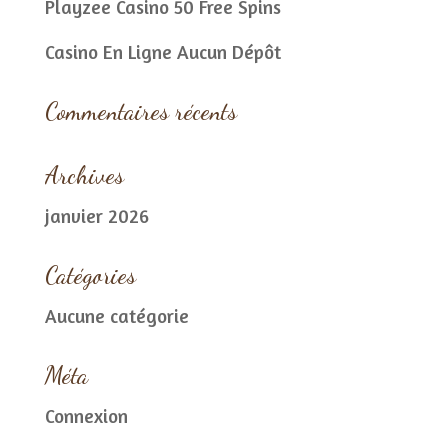
Playzee Casino 50 Free Spins
Casino En Ligne Aucun Dépôt
Commentaires récents
Archives
janvier 2026
Catégories
Aucune catégorie
Méta
Connexion