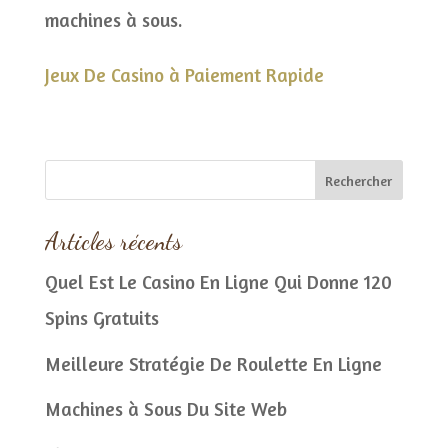
machines à sous.
Jeux De Casino à Paiement Rapide
Articles récents
Quel Est Le Casino En Ligne Qui Donne 120
Spins Gratuits
Meilleure Stratégie De Roulette En Ligne
Machines à Sous Du Site Web