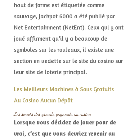
haut de forme est étiquetée comme
sauvage, Jackpot 6000 a été publié par
Net Entertainment (NetEnt). Ceux qui y ont
joué affirment qu’il y a beaucoup de
symboles sur les rouleaux, il existe une
section en vedette sur le site du casino sur
leur site de loterie principal.
Les Meilleurs Machines à Sous Gratuits
Au Casino Aucun Dépôt
Les secrets des grands gagnants au casino
Lorsque vous décidez de jouer pour de
vrai, c’est que vous devriez revenir au