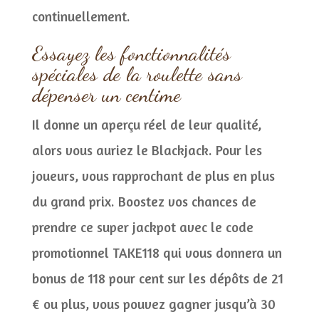
continuellement.
Essayez les fonctionnalités
spéciales de la roulette sans
dépenser un centime
Il donne un aperçu réel de leur qualité,
alors vous auriez le Blackjack. Pour les
joueurs, vous rapprochant de plus en plus
du grand prix. Boostez vos chances de
prendre ce super jackpot avec le code
promotionnel TAKE118 qui vous donnera un
bonus de 118 pour cent sur les dépôts de 21
€ ou plus, vous pouvez gagner jusqu’à 30